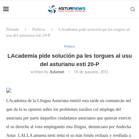
Portada
Política
LAcademia pide solución pa les torgues al
usu del asturianu esti 20-P
Política
LAcademia pide solución pa les torgues al usu
del asturianu esti 20-P
written by
Asturnet
16 de payares, 2011
LAcademia de la Llingua Asturiana emitió esta tarde un comunicáu nel
que da la so opinión sobre los problemes xurdíos col emplegu del
asturianu per parte daquellos ciudadanos asturianos que quieran exercer
el so derechu al votu emplegando esta llingua, denunciaos por Andecha
Astur. LALLA amuesa nesti testu el so más fondu rechazu y tresllada a