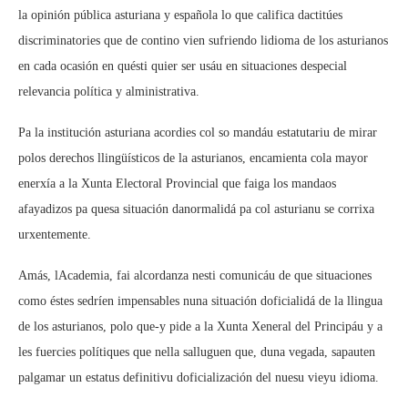
la opinión pública asturiana y española lo que califica dactitúes
discriminatories que de contino vien sufriendo lidioma de los asturianos
en cada ocasión en quésti quier ser usáu en situaciones despecial
relevancia política y alministrativa.
Pa la institución asturiana acordies col so mandáu estatutariu de mirar
polos derechos llingüísticos de la asturianos, encamienta cola mayor
enerxía a la Xunta Electoral Provincial que faiga los mandaos
afayadizos pa quesa situación danormalidá pa col asturianu se corrixa
urxentemente.
Amás, lAcademia, fai alcordanza nesti comunicáu de que situaciones
como éstes sedríen impensables nuna situación doficialidá de la llingua
de los asturianos, polo que-y pide a la Xunta Xeneral del Principáu y a
les fuercies polítiques que nella salluguen que, duna vegada, sapauten
palgamar un estatus definitivu doficialización del nuesu vieyu idioma.