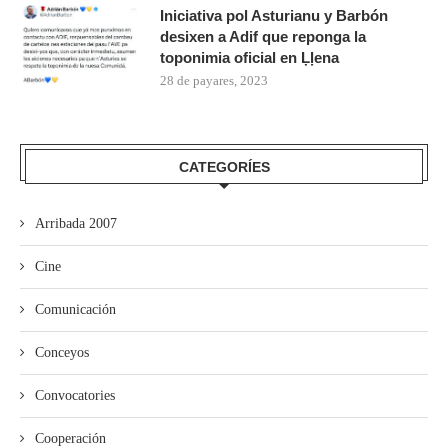
Iniciativa pol Asturianu y Barbón
desixen a Adif que reponga la
toponimia oficial en Ḷḷena
28 de payares, 2023
CATEGORÍES
Arribada 2007
Cine
Comunicación
Conceyos
Convocatories
Cooperación