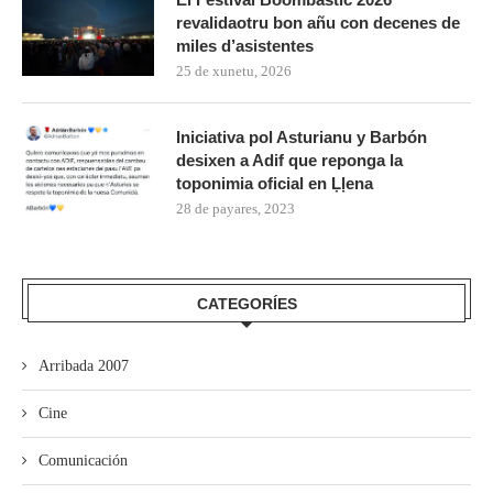
revalidaotru bon añu con decenes de
miles d’asistentes
25 de xunetu, 2026
Iniciativa pol Asturianu y Barbón
desixen a Adif que reponga la
toponimia oficial en Ḷḷena
28 de payares, 2023
CATEGORÍES
Arribada 2007
Cine
Comunicación