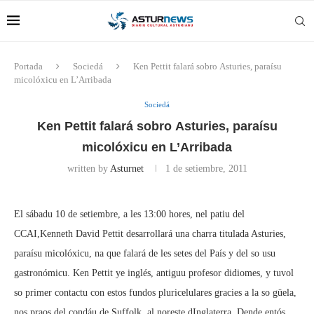
Portada
Sociedá
Ken Pettit falará sobro Asturies, paraísu
micolóxicu en L’Arribada
Sociedá
Ken Pettit falará sobro Asturies, paraísu
micolóxicu en L’Arribada
written by
Asturnet
1 de setiembre, 2011
El sábadu 10 de setiembre, a les 13:00 hores, nel patiu del
CCAI,Kenneth David Pettit desarrollará una charra titulada Asturies,
paraísu micolóxicu, na que falará de les setes del País y del so usu
gastronómicu. Ken Pettit ye inglés, antiguu profesor didiomes, y tuvol
so primer contactu con estos fundos pluricelulares gracies a la so güela,
nos praos del condáu de Suffolk, al noreste dInglaterra. Dende entós