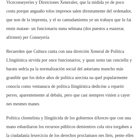
Viceconseyeríes y Direiciones Xenerales; que la midida ye de poco
costu porque anguaño tolos impresos salen direutamente del ordenador,
que non de la imprenta, y el so camudamientu ye un trabayu que lu fai
ensin matase- un funcionariu nuna selmana (dos puestos a esaxerar,
afirmen) per Conseyería.
Recuerden que Cultura cunta con una direición Xeneral de Política
Llingüística sirvida por once funcionarios; y quun xestu tan cenciellu y
baratu sedría pa la normalización social del asturianu muncho más
granible que los dolce años de política arecista na quel popularmente
conocíu como ventanucu de política llingüística dedicóse a repartir
perres, aparentemente al debalu, pero que casi siempres viníen a cayer
nes mesmes manes.
Política clientelista y llingüicida de los gobiernos dAreces que con una
mano esbardiaron los recursos públicos demientres cola otra torgaben a
la ciudadanía lexerciciu de los derechos proclamaos nes lleis, pente elles