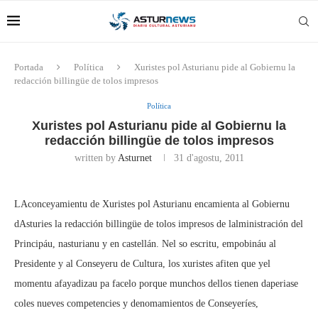
Portada
Política
Xuristes pol Asturianu pide al Gobiernu la
redacción billingüe de tolos impresos
Política
Xuristes pol Asturianu pide al Gobiernu la
redacción billingüe de tolos impresos
written by
Asturnet
31 d'agostu, 2011
LAconceyamientu de Xuristes pol Asturianu encamienta al Gobiernu
dAsturies la redacción billingüe de tolos impresos de lalministración del
Principáu, nasturianu y en castellán. Nel so escritu, empobináu al
Presidente y al Conseyeru de Cultura, los xuristes afiten que yel
momentu afayadizau pa facelo porque munchos dellos tienen daperiase
coles nueves competencies y denomamientos de Conseyeríes,