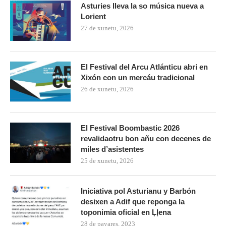
Asturies lleva la so música nueva a
Lorient
27 de xunetu, 2026
El Festival del Arcu Atlánticu abri en
Xixón con un mercáu tradicional
26 de xunetu, 2026
El Festival Boombastic 2026
revalidaotru bon añu con decenes de
miles d’asistentes
25 de xunetu, 2026
Iniciativa pol Asturianu y Barbón
desixen a Adif que reponga la
toponimia oficial en Ḷḷena
28 de payares, 2023