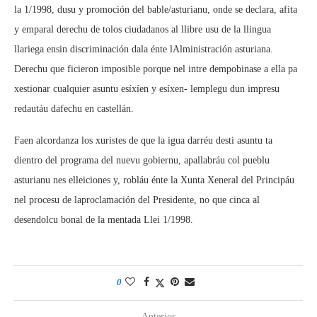
la 1/1998, dusu y promoción del bable/asturianu, onde se declara, afita
y emparal derechu de tolos ciudadanos al llibre usu de la llingua
llariega ensin discriminación dala énte lAlministración asturiana.
Derechu que ficieron imposible porque nel intre dempobinase a ella pa
xestionar cualquier asuntu esíxíen y esíxen- lemplegu dun impresu
redautáu dafechu en castellán.
Faen alcordanza los xuristes de que la igua darréu desti asuntu ta
dientro del programa del nuevu gobiernu, apallabráu col pueblu
asturianu nes elleiciones y, robláu énte la Xunta Xeneral del Principáu
nel procesu de laproclamación del Presidente, no que cinca al
desendolcu bonal de la mentada Llei 1/1998.
0
Anterior