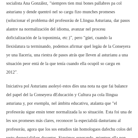
socialista Ana González, “siempres tien mui bones pallabres pa col
asturianu y dende quentró nel so cargu fizo munches promeses
(solucionar el problema del profesoráu de Llingua Asturiana, dar pasos
alantre na normalización del idioma, avanzar nel procesu
doficialización de la toponimia, etc.)”, pero “güei, cuando la
llexislatura ta terminando, podemos afirmar quel legáu de la Conseyera
ye una llaceria, una riestra de pasos atrás que lleven al asturianu a una
situación peor entá de la que tenía cuando ella ocupól so cargu en
2012”.
Iniciativa pol Asturianu asoleyó estos díes una nota na que fai balance
del papel del la Conseyera dEducación y Cultura pa cola llingua
asturiana y, por exemplu, nel ámbitu educativu, atalanta que “el
profesoráu sigue ensin tener normalizada la so situación. Esta foi una de
les sos promeses más clares, reconocer la especialidá dasturianu al
profesoráu, agora que los sos estudios tán homologaos dafechu colos del
restu despecialidaes docentes. Siguimos esperando, mientres ella pon