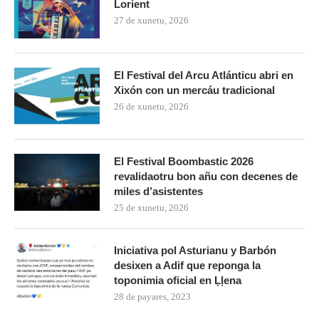
Lorient
27 de xunetu, 2026
El Festival del Arcu Atlánticu abri en
Xixón con un mercáu tradicional
26 de xunetu, 2026
El Festival Boombastic 2026
revalidaotru bon añu con decenes de
miles d’asistentes
25 de xunetu, 2026
Iniciativa pol Asturianu y Barbón
desixen a Adif que reponga la
toponimia oficial en Ḷḷena
28 de payares, 2023