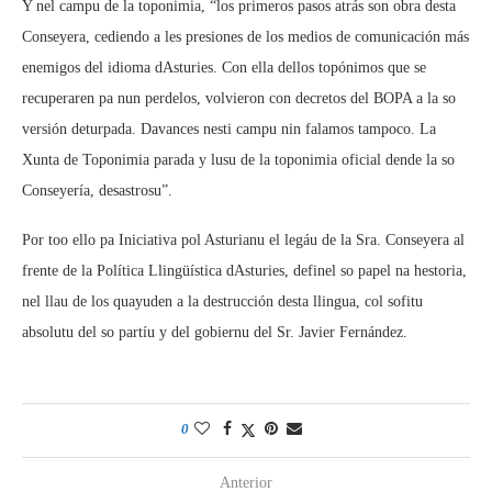
Y nel campu de la toponimia, “los primeros pasos atrás son obra desta
Conseyera, cediendo a les presiones de los medios de comunicación más
enemigos del idioma dAsturies. Con ella dellos topónimos que se
recuperaren pa nun perdelos, volvieron con decretos del BOPA a la so
versión deturpada. Davances nesti campu nin falamos tampoco. La
Xunta de Toponimia parada y lusu de la toponimia oficial dende la so
Conseyería, desastrosu”.
Por too ello pa Iniciativa pol Asturianu el legáu de la Sra. Conseyera al
frente de la Política Llingüística dAsturies, definel so papel na hestoria,
nel llau de los quayuden a la destrucción desta llingua, col sofitu
absolutu del so partíu y del gobiernu del Sr. Javier Fernández.
0
Anterior