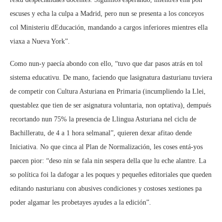
escuses y echa la culpa a Madrid, pero nun se presenta a los conceyos
col Ministeriu dEducación, mandando a cargos inferiores mientres ella
viaxa a Nueva York”.
Como nun-y paecía abondo con ello, “tuvo que dar pasos atrás en tol
sistema educativu. De mano, faciendo que lasignatura dasturianu tuviera
de competir con Cultura Asturiana en Primaria (incumpliendo la Llei,
questablez que tien de ser asignatura voluntaria, non optativa), dempués
recortando nun 75% la presencia de Llingua Asturiana nel ciclu de
Bachilleratu, de 4 a 1 hora selmanal”, quieren dexar afitao dende
Iniciativa. No que cinca al Plan de Normalización, les coses entá-yos
paecen pior: “deso nin se fala nin sespera della que lu eche alantre. La
so política foi la dafogar a les poques y pequeñes editoriales que queden
editando nasturianu con abusives condiciones y costoses xestiones pa
poder algamar les probetayes ayudes a la edición”.