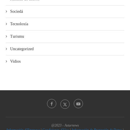
Sociedá
Tecnoloxía
Turismu
Uncategorized
Vidios
@2023 - Asturnews
Información d’Empresa
|
Condiciones d’Usu
|
Información de Protección de Datos
|