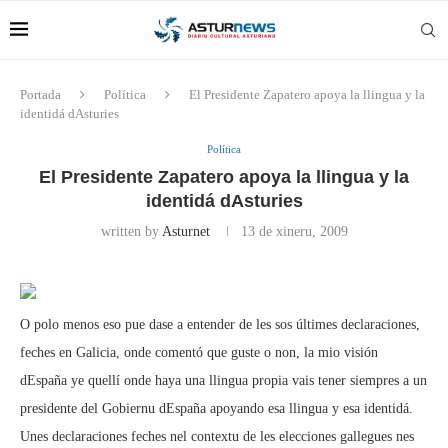
Portada
Política
El Presidente Zapatero apoya la llingua y la
identidá dAsturies
Política
El Presidente Zapatero apoya la llingua y la
identidá dAsturies
written by
Asturnet
13 de xineru, 2009
O polo menos eso pue dase a entender de les sos últimes declaraciones,
feches en Galicia, onde comentó que guste o non, la mio visión
dEspaña ye quellí onde haya una llingua propia vais tener siempres a un
presidente del Gobiernu dEspaña apoyando esa llingua y esa identidá.
Unes declaraciones feches nel contextu de les elecciones gallegues nes