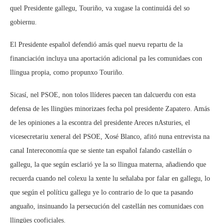
quel Presidente gallegu, Touriño, va xugase la continuidá del so
gobiernu.
El Presidente español defendió amás quel nuevu repartu de la
financiación incluya una aportación adicional pa les comunidaes con
llingua propia, como propunxo Touriño.
Sicasí, nel PSOE, non tolos llíderes paecen tan dalcuerdu con esta
defensa de les llingües minorizaes fecha pol presidente Zapatero. Amás
de les opiniones a la escontra del presidente Areces nAsturies, el
vicesecretariu xeneral del PSOE, Xosé Blanco, afitó nuna entrevista na
canal Intereconomía que se siente tan español falando castellán o
gallegu, la que según esclarió ye la so llingua materna, añadiendo que
recuerda cuando nel colexu la xente lu señalaba por falar en gallegu, lo
que según el políticu gallegu ye lo contrario de lo que ta pasando
anguaño, insinuando la persecución del castellán nes comunidaes con
llingües cooficiales.