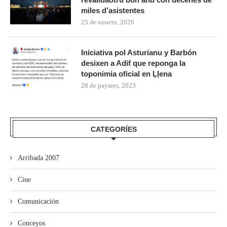
miles d’asistentes
25 de xunetu, 2026
Iniciativa pol Asturianu y Barbón
desixen a Adif que reponga la
toponimia oficial en Ḷḷena
28 de payares, 2023
CATEGORÍES
Arribada 2007
Cine
Comunicación
Conceyos