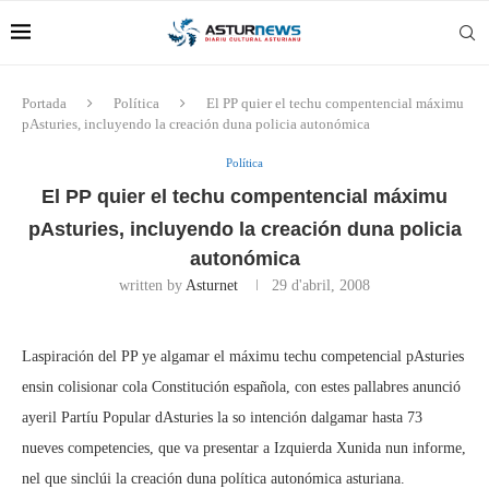
Portada
Política
El PP quier el techu compentencial máximu
pAsturies, incluyendo la creación duna policia autonómica
Política
El PP quier el techu compentencial máximu
pAsturies, incluyendo la creación duna policia
autonómica
written by
Asturnet
29 d'abril, 2008
Laspiración del PP ye algamar el máximu techu competencial pAsturies
ensin colisionar cola Constitución española, con estes pallabres anunció
ayeril Partíu Popular dAsturies la so intención dalgamar hasta 73
nueves competencies, que va presentar a Izquierda Xunida nun informe,
nel que sinclúi la creación duna política autonómica asturiana.