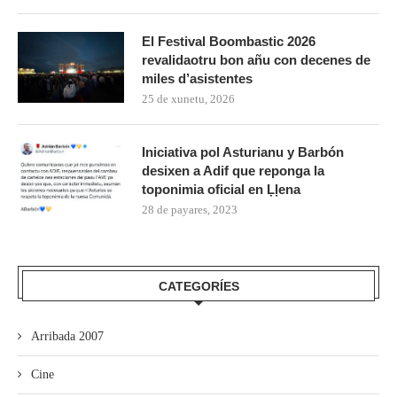
El Festival Boombastic 2026
revalidaotru bon añu con decenes de
miles d’asistentes
25 de xunetu, 2026
Iniciativa pol Asturianu y Barbón
desixen a Adif que reponga la
toponimia oficial en Ḷḷena
28 de payares, 2023
CATEGORÍES
Arribada 2007
Cine