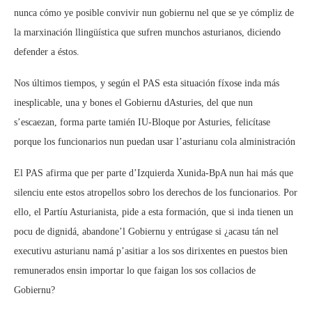
nunca cómo ye posible convivir nun gobiernu nel que se ye cómpliz de
la marxinación llingüística que sufren munchos asturianos, diciendo
defender a éstos.
Nos últimos tiempos, y según el PAS esta situación fíxose inda más
inesplicable, una y bones el Gobiernu dAsturies, del que nun
s’escaezan, forma parte tamién IU-Bloque por Asturies, felicítase
porque los funcionarios nun puedan usar l’asturianu cola alministración
El PAS afirma que per parte d’Izquierda Xunida-BpA nun hai más que
silenciu ente estos atropellos sobro los derechos de los funcionarios. Por
ello, el Partíu Asturianista, pide a esta formación, que si inda tienen un
pocu de dignidá, abandone’l Gobiernu y entrúgase si ¿acasu tán nel
executivu asturianu namá p’asitiar a los sos dirixentes en puestos bien
remunerados ensin importar lo que faigan los sos collacios de
Gobiernu? 