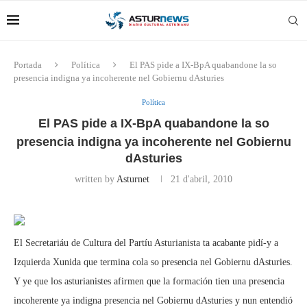
Portada
Política
El PAS pide a IX-BpA quabandone la so
presencia indigna ya incoherente nel Gobiernu dAsturies
Política
El PAS pide a IX-BpA quabandone la so
presencia indigna ya incoherente nel Gobiernu
dAsturies
written by
Asturnet
21 d'abril, 2010
El Secretariáu de Cultura del Partíu Asturianista ta acabante pidí-y a
Izquierda Xunida que termina cola so presencia nel Gobiernu dAsturies.
Y ye que los asturianistes afirmen que la formación tien una presencia
incoherente ya indigna presencia nel Gobiernu dAsturies y nun entendió