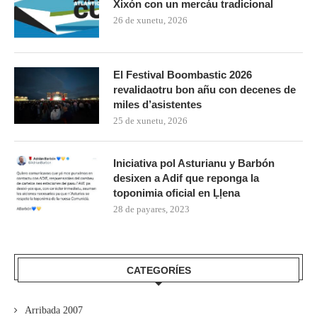
Xixón con un mercáu tradicional
26 de xunetu, 2026
El Festival Boombastic 2026
revalidaotru bon añu con decenes de
miles d’asistentes
25 de xunetu, 2026
Iniciativa pol Asturianu y Barbón
desixen a Adif que reponga la
toponimia oficial en Ḷḷena
28 de payares, 2023
CATEGORÍES
Arribada 2007