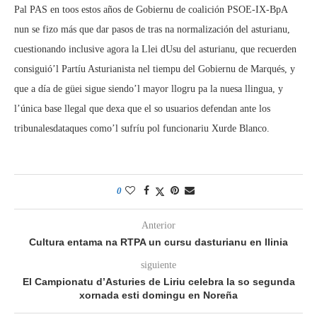
Pal PAS en toos estos años de Gobiernu de coalición PSOE-IX-BpA
nun se fizo más que dar pasos de tras na normalización del asturianu,
cuestionando inclusive agora la Llei dUsu del asturianu, que recuerden
consiguió’l Partíu Asturianista nel tiempu del Gobiernu de Marqués, y
que a día de güei sigue siendo’l mayor llogru pa la nuesa llingua, y
l’única base llegal que dexa que el so usuarios defendan ante los
tribunalesdataques como’l sufríu pol funcionariu Xurde Blanco.
0
Anterior
Cultura entama na RTPA un cursu dasturianu en llinia
siguiente
El Campionatu d’Asturies de Liriu celebra la so segunda
xornada esti domingu en Noreña