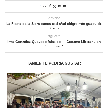
0
Anterior
La Fiesta de la Sidra busca esti añul chigre más guapu de
Xixón
siguiente
Irma González-Quevedo faise col III Certame Lliterariu en
“pal.luezu”
TAMIÉN TE PODRIA GUSTAR