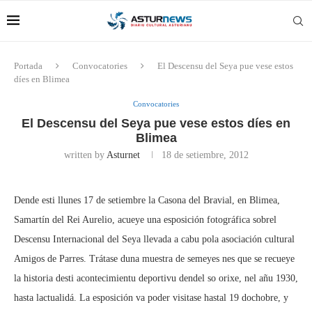
Portada
Convocatories
El Descensu del Seya pue vese estos
díes en Blimea
Convocatories
El Descensu del Seya pue vese estos díes en
Blimea
written by
Asturnet
18 de setiembre, 2012
Dende esti llunes 17 de setiembre la Casona del Bravial, en Blimea,
Samartín del Rei Aurelio, acueye una esposición fotográfica sobrel
Descensu Internacional del Seya llevada a cabu pola asociación cultural
Amigos de Parres. Trátase duna muestra de semeyes nes que se recueye
la historia desti acontecimientu deportivu dendel so orixe, nel añu 1930,
hasta lactualidá. La esposición va poder visitase hastal 19 dochobre, y