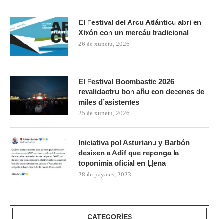
El Festival del Arcu Atlánticu abri en
Xixón con un mercáu tradicional
26 de xunetu, 2026
El Festival Boombastic 2026
revalidaotru bon añu con decenes de
miles d’asistentes
25 de xunetu, 2026
Iniciativa pol Asturianu y Barbón
desixen a Adif que reponga la
toponimia oficial en Ḷḷena
28 de payares, 2023
CATEGORÍES