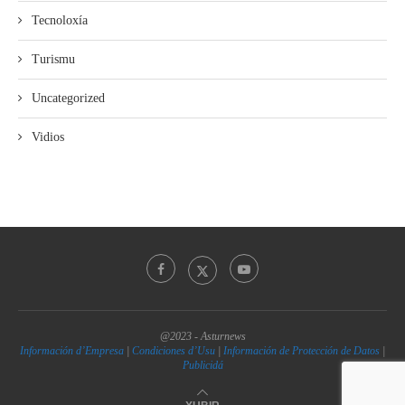
Tecnoloxía
Turismu
Uncategorized
Vidios
@2023 - Asturnews
Información d’Empresa
|
Condiciones d’Usu
|
Información de Protección de Datos
|
Publicidá