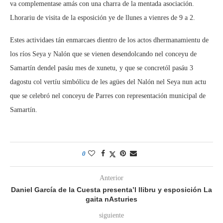
va complementase amás con una charra de la mentada asociación.
Lhorariu de visita de la esposición ye de llunes a vienres de 9 a 2.
Estes actividaes tán enmarcaes dientro de los actos dhermanamientu de
los ríos Seya y Nalón que se vienen desendolcando nel conceyu de
Samartín dendel pasáu mes de xunetu, y que se concretól pasáu 3
dagostu col vertíu simbólicu de les agües del Nalón nel Seya nun actu
que se celebró nel conceyu de Parres con representación municipal de
Samartín.
0
Anterior
Daniel García de la Cuesta presenta’l llibru y esposición La
gaita nAsturies
siguiente