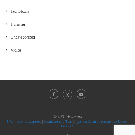
Tecnoloxía
Turismu
Uncategorized
Vidios
@2023 - Asturnews
Información d’Empresa
|
Condiciones d’Usu
|
Información de Protección de Datos
|
Publicidá