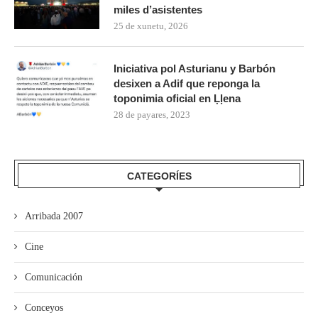
miles d’asistentes
25 de xunetu, 2026
Iniciativa pol Asturianu y Barbón
desixen a Adif que reponga la
toponimia oficial en Ḷḷena
28 de payares, 2023
CATEGORÍES
Arribada 2007
Cine
Comunicación
Conceyos