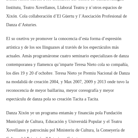
Institutu, Teatro Xovellanos, Llaboral Teatru y n’otros espacios de
Xixón. Cola collaboración d’El Güertu y l’Asociación Profesional de
Danza d’Asturies.
El so oxetivu ye promover la conocencia d’esta forma d’espresión
artística y de los sos llinguaxes al traviés de los espectáculos más
actuales. Amás programáronse cuatro seminario especializaos de danza
contemporanea y flamencu qu’imparte Teresa Nieto cola so compañía,
los díes 19 y 20 d’ochobre. Teresa Nieto ye Premiu Nacional de Danza
na modalidá de creación 2004, y Max 2007, 2009 y 2013 onde tuvo la
reconocencia de meyor baillarina, meyor coreografía y meyor
espectáculu de danza pola so creación Tacita a Tacita.
Danza Xixón ye un programa entamáu y financiáu pola Fundación
Municipal de Cultura, Educación y Universidá Popular y el Teatru
Xovellanos y patrocináu pol Ministeriu de Cultura, la Conseyería de