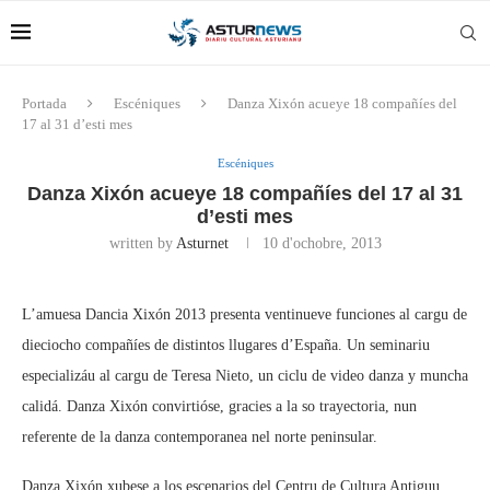
Portada
Escéniques
Danza Xixón acueye 18 compañíes del
17 al 31 d’esti mes
Escéniques
Danza Xixón acueye 18 compañíes del 17 al 31
d’esti mes
written by
Asturnet
10 d'ochobre, 2013
L’amuesa Dancia Xixón 2013 presenta ventinueve funciones al cargu de
dieciocho compañíes de distintos llugares d’España. Un seminariu
especializáu al cargu de Teresa Nieto, un ciclu de video danza y muncha
calidá. Danza Xixón convirtióse, gracies a la so trayectoria, nun
referente de la danza contemporanea nel norte peninsular.
Danza Xixón xubese a los escenarios del Centru de Cultura Antiguu