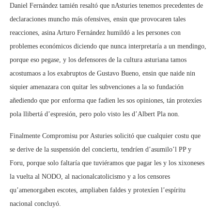
Daniel Fernández tamién resaltó que nAsturies tenemos precedentes de
declaraciones muncho más ofensives, ensin que provocaren tales
reacciones, asina Arturo Fernández humildó a les persones con
problemes económicos diciendo que nunca interpretaría a un mendingo,
porque eso pegase, y los defensores de la cultura asturiana tamos
acostumaos a los exabruptos de Gustavo Bueno, ensin que naide nin
siquier amenazara con quitar les subvenciones a la so fundación
añediendo que por enforma que fadien les sos opiniones, tán protexíes
pola llibertá d’espresión, pero polo visto les d’Albert Pla non.
Finalmente Compromisu por Asturies solicitó que cualquier costu que
se derive de la suspensión del conciertu, tendríen d’asumilo’l PP y
Foru, porque solo faltaría que tuviéramos que pagar les y los xixoneses
la vuelta al NODO, al nacionalcatolicismo y a los censores
qu’amenorgaben escotes, ampliaben faldes y protexíen l’espíritu
nacional concluyó.