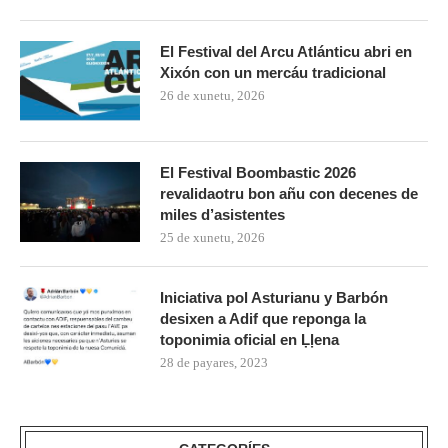
El Festival del Arcu Atlánticu abri en
Xixón con un mercáu tradicional
26 de xunetu, 2026
El Festival Boombastic 2026
revalidaotru bon añu con decenes de
miles d’asistentes
25 de xunetu, 2026
Iniciativa pol Asturianu y Barbón
desixen a Adif que reponga la
toponimia oficial en Ḷḷena
28 de payares, 2023