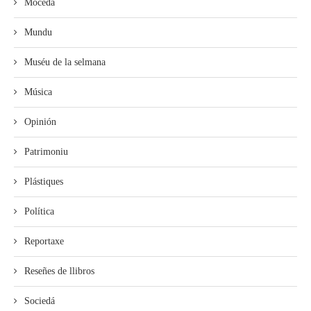
Mocedá
Mundu
Muséu de la selmana
Música
Opinión
Patrimoniu
Plástiques
Política
Reportaxe
Reseñes de llibros
Sociedá