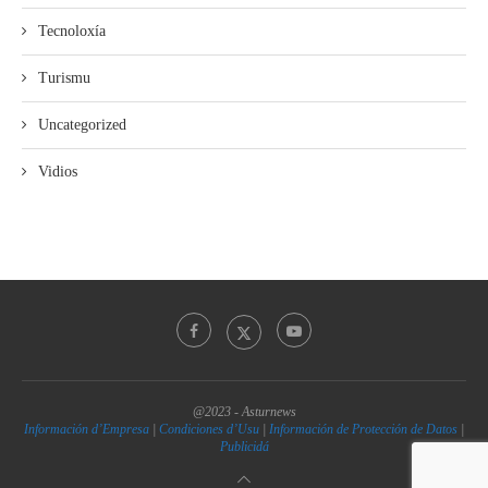
Tecnoloxía
Turismu
Uncategorized
Vidios
@2023 - Asturnews
Información d’Empresa
|
Condiciones d’Usu
|
Información de Protección de Datos
|
Publicidá