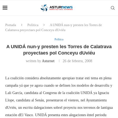
Portada
Política
A UNIDÁ nun-y presten les Torres de
Calatrava proyectaes pol Conceyu dUviéu
Política
A UNIDÁ nun-y presten les Torres de Calatrava
proyectaes pol Conceyu dUviéu
written by
Asturnet
26 de febreru, 2008
La coalición considera absolutamente apropiao tratar esti tema en plena
campaña yá que ye agora cuando se definen los modelos de desarrollu y
Lali García, candidata al Congresu de la coalición UNIDÁ ya Ignaciu
Llope, candidatu al Senáu, presentaron el vienres, nel Ayuntamientu
dUviéu, un escritu dalegaciones sobrel proyectu nos terrenos de lantigua
estación dEl Vasco. UNIDÁ presenta estes alegaciones éntel periodu