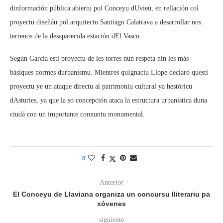
dinformación pública abiertu pol Conceyu dUvieú, en rellación col
proyectu diseñáu pol arquitectu Santiago Calatrava a desarrollar nos
terrenos de la desaparecida estación dEl Vasco.
Según García esti proyectu de les torres nun respeta nin les más
básiques normes durbanismu. Mientres quIgnaciu Llope declaró questi
proyectu ye un ataque directu al patrimoniu cultural ya hestóricu
dAsturies, ya que la so concepción ataca la estructura urbanística duna
ciudá con un importante conxuntu monumental.
0
Anterior
El Conceyu de Llaviana organiza un concursu lliterariu pa
xóvenes
siguiente