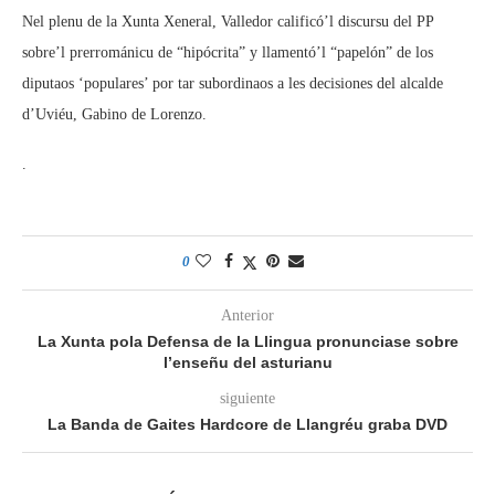
Nel plenu de la Xunta Xeneral, Valledor calificó’l discursu del PP
sobre’l prerrománicu de “hipócrita” y llamentó’l “papelón” de los
diputaos ‘populares’ por tar subordinaos a les decisiones del alcalde
d’Uviéu, Gabino de Lorenzo.
.
0
Anterior
La Xunta pola Defensa de la Llingua pronunciase sobre
l’enseñu del asturianu
siguiente
La Banda de Gaites Hardcore de Llangréu graba DVD