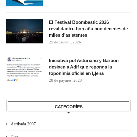
El Festival Boombastic 2026
revalidaotru bon añu con decenes de
miles d’asistentes
25 de xunetu, 2026
Iniciativa pol Asturianu y Barbón
desixen a Adif que reponga la
toponimia oficial en Ḷḷena
28 de payares, 2023
CATEGORÍES
Arribada 2007