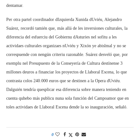
dentamar.
Per otra partel coordinador dIzquierda Xunida dUviéu, Alejandro
Suárez, recordó tamién que, más allá de les inversiones culturales, la
diferencia del esfuerciu del Gobiernu dAsturies nel sofitu a les
actividaes culturales organizaes nUviéu y Xixón ye abislmal y no se
correspuende con nengún criteriu razonable. Suárez desveló que, por
exemplu nel Presupuesto de la Conseyería de Cultura destínense 3
millones deuros a financiar los proyectos de Llaboral Escena, lo que
contrasta colos 240.000 euros que se destinen a la Opera dUviéu.
Dalguién tendría quesplicar esa diferencia sobre manera teniendo en
cuenta quhebo más publicu nuna sola función del Campoamor que en
toles actividaes de Llaboral Escena dende la so inauguración, señaló.
0