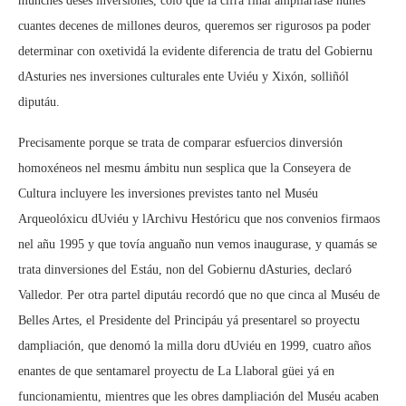
munches deses inversiones, colo que la cifra final ampliaríase nunes
cuantes decenes de millones deuros, queremos ser rigurosos pa poder
determinar con oxetividá la evidente diferencia de tratu del Gobiernu
dAsturies nes inversiones culturales ente Uviéu y Xixón, solliñól
diputáu.
Precisamente porque se trata de comparar esfuercios dinversión
homoxéneos nel mesmu ámbitu nun sesplica que la Conseyera de
Cultura incluyere les inversiones previstes tanto nel Muséu
Arqueolóxicu dUviéu y lArchivu Hestóricu que nos convenios firmaos
nel añu 1995 y que tovía anguaño nun vemos inaugurase, y quamás se
trata dinversiones del Estáu, non del Gobiernu dAsturies, declaró
Valledor. Per otra partel diputáu recordó que no que cinca al Muséu de
Belles Artes, el Presidente del Principáu yá presentarel so proyectu
dampliación, que denomó la milla doru dUviéu en 1999, cuatro años
enantes de que sentamarel proyectu de La Llaboral güei yá en
funcionamientu, mientres que les obres dampliación del Muséu acaben