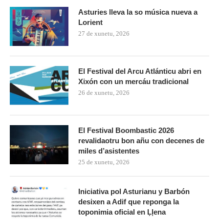
Asturies lleva la so música nueva a
Lorient
27 de xunetu, 2026
El Festival del Arcu Atlánticu abri en
Xixón con un mercáu tradicional
26 de xunetu, 2026
El Festival Boombastic 2026
revalidaotru bon añu con decenes de
miles d’asistentes
25 de xunetu, 2026
Iniciativa pol Asturianu y Barbón
desixen a Adif que reponga la
toponimia oficial en Ḷḷena