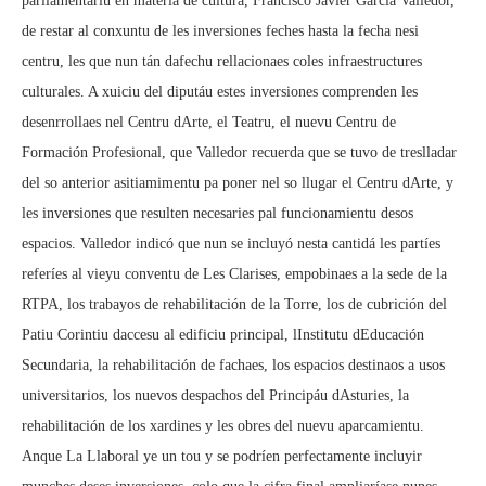
parllamentariu en materia de cultura, Francisco Javier García Valledor,
de restar al conxuntu de les inversiones feches hasta la fecha nesi
centru, les que nun tán dafechu rellacionaes coles infraestructures
culturales. A xuiciu del diputáu estes inversiones comprenden les
desenrrollaes nel Centru dArte, el Teatru, el nuevu Centru de
Formación Profesional, que Valledor recuerda que se tuvo de treslladar
del so anterior asitiamimentu pa poner nel so llugar el Centru dArte, y
les inversiones que resulten necesaries pal funcionamientu desos
espacios. Valledor indicó que nun se incluyó nesta cantidá les partíes
referíes al vieyu conventu de Les Clarises, empobinaes a la sede de la
RTPA, los trabayos de rehabilitación de la Torre, los de cubrición del
Patiu Corintiu daccesu al edificiu principal, lInstitutu dEducación
Secundaria, la rehabilitación de fachaes, los espacios destinaos a usos
universitarios, los nuevos despachos del Principáu dAsturies, la
rehabilitación de los xardines y les obres del nuevu aparcamientu.
Anque La Llaboral ye un tou y se podríen perfectamente incluyir