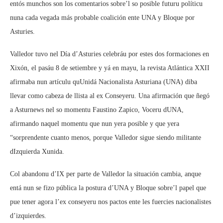
entós munchos son los comentarios sobre’l so posible futuru políticu
nuna cada vegada más probable coalición ente UNA y Bloque por
Asturies.
Valledor tuvo nel Día d’Asturies celebráu por estes dos formaciones en
Xixón, el pasáu 8 de setiembre y yá en mayu, la revista Atlántica XXII
afirmaba nun artículu quUnidá Nacionalista Asturiana (UNA) diba
llevar como cabeza de llista al ex Conseyeru. Una afirmación que ñegó
a Asturnews nel so momentu Faustino Zapico, Voceru dUNA,
afirmando naquel momentu que nun yera posible y que yera
“sorprendente cuanto menos, porque Valledor sigue siendo militante
dIzquierda Xunida.
Col abandonu d’IX per parte de Valledor la situación cambia, anque
entá nun se fizo pública la postura d’UNA y Bloque sobre’l papel que
pue tener agora l’ex conseyeru nos pactos ente les fuercies nacionalistes
d’izquierdes.