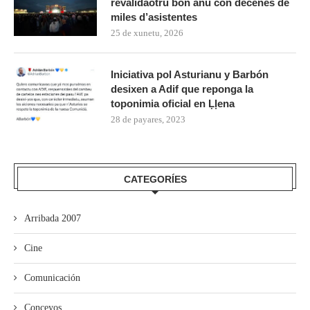
revalidaotru bon añu con decenes de
miles d’asistentes
25 de xunetu, 2026
Iniciativa pol Asturianu y Barbón
desixen a Adif que reponga la
toponimia oficial en Ḷḷena
28 de payares, 2023
CATEGORÍES
Arribada 2007
Cine
Comunicación
Conceyos