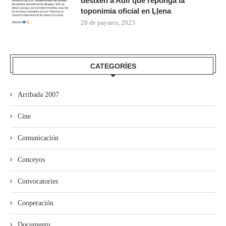
desixen a Adif que reponga la
toponimia oficial en Ḷḷena
28 de payares, 2023
CATEGORÍES
Arribada 2007
Cine
Comunicación
Conceyos
Convocatories
Cooperación
Documentu