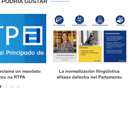
E PODRIA GUSTAR
 reclama un mandatu
La normalización llingüística
A
rcu na RTPA
afitase dafechu nel Parlamentu