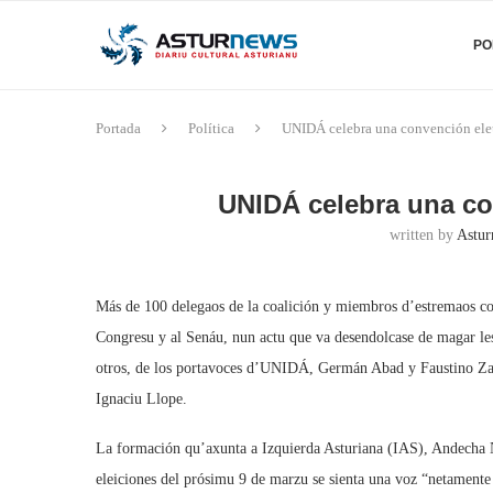
PO
Portada
Política
UNIDÁ celebra una convención ele
UNIDÁ celebra una co
written by
Astur
Más de 100 delegaos de la coalición y miembros d’estremaos co
Congresu y al Senáu, nun actu que va desendolcase de magar les
otros, de los portavoces d’UNIDÁ, Germán Abad y Faustino Zapic
Ignaciu Llope.
La formación qu’axunta a Izquierda Asturiana (IAS), Andecha Na
eleiciones del prósimu 9 de marzu se sienta una voz “netamente 