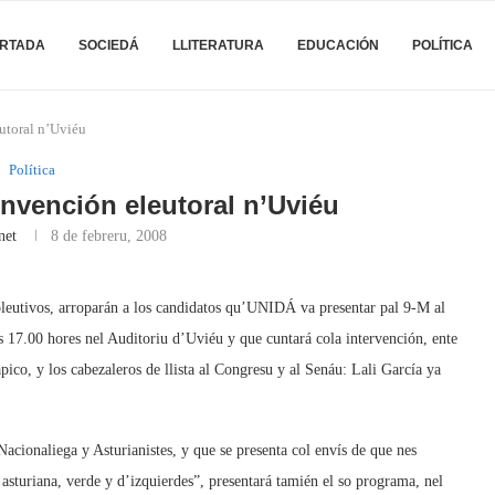
RTADA
SOCIEDÁ
LLITERATURA
EDUCACIÓN
POLÍTICA
utoral n’Uviéu
Política
nvención eleutoral n’Uviéu
net
8 de febreru, 2008
leutivos, arroparán a los candidatos qu’UNIDÁ va presentar pal 9-M al
 17.00 hores nel Auditoriu d’Uviéu y que cuntará cola intervención, ente
o, y los cabezaleros de llista al Congresu y al Senáu: Lali García ya
cionaliega y Asturianistes, y que se presenta col envís de que nes
asturiana, verde y d’izquierdes”, presentará tamién el so programa, nel