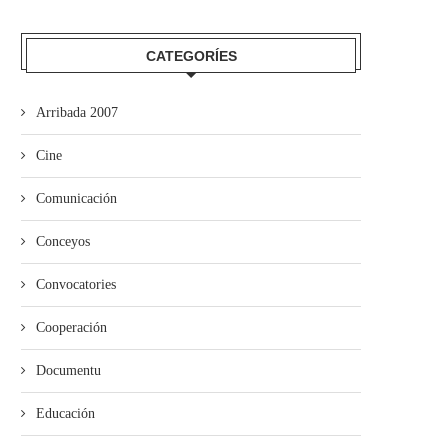
CATEGORÍES
Arribada 2007
Cine
Comunicación
ína entama’l cursu políticu con
Xixón aprueba’l proyectu
Conceyos
un actu n’Uviéu
d’Ordenanza d’Igualdá en
Muyeres y...
Convocatories
Cooperación
Documentu
Educación