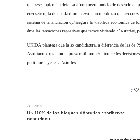
que rescamplen “la defensa d’un nuevu modelo de desendolcu pal
enerxéticu; la demanda d’un nuevu marcu políticu que reconoza’l 
sistema de financiación qu’asegure la viabilidá económica de los
énte les tentaciones represives que tamos viviendo n’Asturies, p
UNIDÁ plantega que la so candidatura, a diferencia de les de P
Asturianu y que nun ta presa n’últimu términu de les decisione
polítiques ayenes a Asturies.
0
Anterior
Un 119% de los blogues dAsturies escríbense
nasturianu