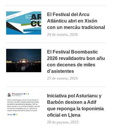
El Festival del Arcu
Atlánticu abri en Xixón
con un mercáu tradicional
26 de xunetu, 2026
El Festival Boombastic
2026 revalidaotru bon añu
con decenes de miles
d’asistentes
25 de xunetu, 2026
Iniciativa pol Asturianu y
Barbón desixen a Adif
que reponga la toponimia
oficial en Ḷḷena
28 de payares, 2023