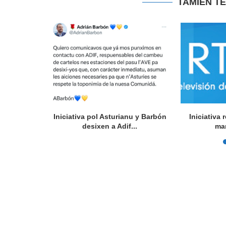
TAMIÉN T
l Festival
Iniciativa pol Asturianu y Barbón
Iniciativa
rsidá...
desixen a Adif...
ma