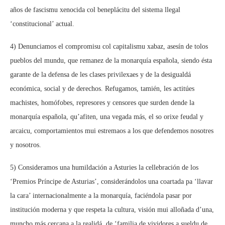
años de fascismu xenocida col beneplácitu del sistema llegal
‘constitucional’ actual.
4) Denunciamos el compromisu col capitalismu xabaz, asesín de tolos
pueblos del mundu, que remanez de la monarquía española, siendo ésta
garante de la defensa de les clases privilexaes y de la desigualdá
económica, social y de derechos. Refugamos, tamién, les actitúes
machistes, homófobes, represores y censores que surden dende la
monarquía española, qu’afiten, una vegada más, el so orixe feudal y
arcaicu, comportamientos mui estremaos a los que defendemos nosotres
y nosotros.
5) Consideramos una humildación a Asturies la cellebración de los
‘Premios Príncipe de Asturias’, considerándolos una coartada pa ‘llavar
la cara’ internacionalmente a la monarquía, faciéndola pasar por
institución moderna y que respeta la cultura, visión mui alloñada d’una,
muncho más cercana a la realidá, de ‘familia de vividores a sueldu de