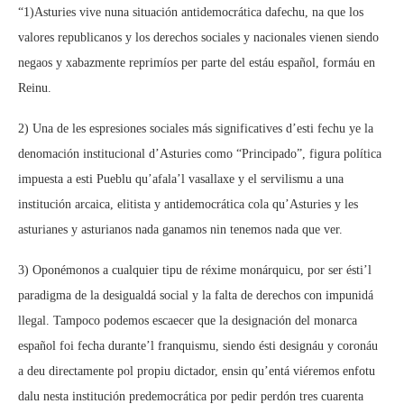
“1)Asturies vive nuna situación antidemocrática dafechu, na que los
valores republicanos y los derechos sociales y nacionales vienen siendo
negaos y xabazmente reprimíos per parte del estáu español, formáu en
Reinu.
2) Una de les espresiones sociales más significatives d’esti fechu ye la
denomación institucional d’Asturies como “Principado”, figura política
impuesta a esti Pueblu qu’afala’l vasallaxe y el servilismu a una
institución arcaica, elitista y antidemocrática cola qu’Asturies y les
asturianes y asturianos nada ganamos nin tenemos nada que ver.
3) Oponémonos a cualquier tipu de réxime monárquicu, por ser ésti’l
paradigma de la desigualdá social y la falta de derechos con impunidá
llegal. Tampoco podemos escaecer que la designación del monarca
español foi fecha durante’l franquismu, siendo ésti designáu y coronáu
a deu directamente pol propiu dictador, ensin qu’entá viéremos enfotu
dalu nesta institución predemocrática por pedir perdón tres cuarenta