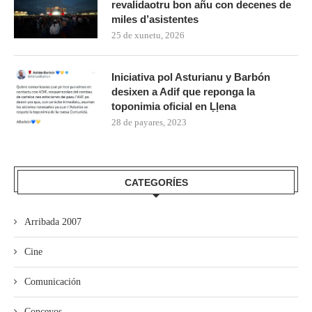
revalidaotru bon añu con decenes de
miles d’asistentes
25 de xunetu, 2026
Iniciativa pol Asturianu y Barbón
desixen a Adif que reponga la
toponimia oficial en Ḷḷena
28 de payares, 2023
CATEGORÍES
Arribada 2007
Cine
Comunicación
Conceyos