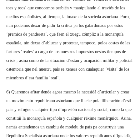
toes y toos’ que conocemos perbién y manipulando al traviés de los
medios españolistes, al tiempu, la imaxe de la sociedá asturiana. Poro,
nun podemos dexar de pidir la crítica pa los galardonaos por estos
‘premios de pandereta’, que faen el xuegu cómpliz a la monarquía
española, nin dexar d’ablucar y protestar, tampoco, polos costes de les
fartures ‘reales’ a cargu de los nuestros impuestos nestos tiempos de
crisis , asina como de la situación d’estáu y ocupación militar y policial
ostentoria que nel nuestru país se xenera con cualaquier ‘visita’ de los
miembros d’esa familia ‘real’.
6) Queremos afitar dende agora mesmo la necesidá d’articular y crear
un movimientu republicanu asturianu que lluche pola lliberación d’esti
país y refugue cualquier tipu d’opresión nacional y social, como la que
constitúi la monarquía española y cualquier réxime monárquicu. Asina,
namás entendemos un cambiu de modelu de país pa construyir una
República Socialista asturiana onde los valores republicanos d’igualdá,