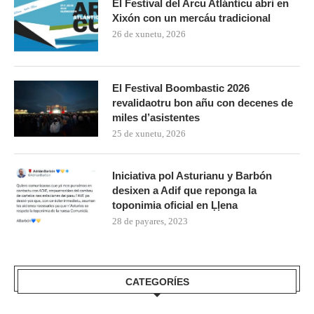
El Festival del Arcu Atlánticu abri en
Xixón con un mercáu tradicional
26 de xunetu, 2026
El Festival Boombastic 2026
revalidaotru bon añu con decenes de
miles d’asistentes
25 de xunetu, 2026
Iniciativa pol Asturianu y Barbón
desixen a Adif que reponga la
toponimia oficial en Ḷḷena
28 de payares, 2023
CATEGORÍES