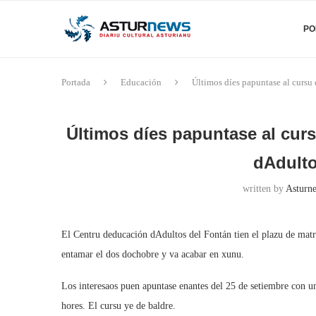
PO
Portada
Educación
Últimos díes papuntase al cursu
Últimos díes papuntase al cur
dAdult
written by
Asturne
El Centru deducación dAdultos del Fontán tien el plazu de matr
entamar el dos dochobre y va acabar en xunu.
Los interesaos puen apuntase enantes del 25 de setiembre con un
hores. El cursu ye de baldre.