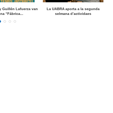
y Guillén Lafuerza van
La UABRA aporta a la segunda
L
una “Fábrica...
selmana d’actividaes