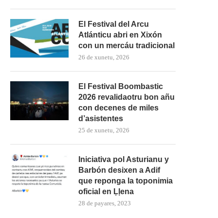
El Festival del Arcu
Atlánticu abri en Xixón
con un mercáu tradicional
26 de xunetu, 2026
El Festival Boombastic
2026 revalidaotru bon añu
con decenes de miles
d’asistentes
25 de xunetu, 2026
Iniciativa pol Asturianu y
Barbón desixen a Adif
que reponga la toponimia
oficial en Ḷḷena
28 de payares, 2023