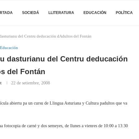
RTADA
SOCIEDÁ
LLITERATURA
EDUCACIÓN
POLÍTICA
 dasturianu del Centru deducación dAdultos del Fontán
Educación
su dasturianu del Centru deducación
os del Fontán
t
22 de setiembre, 2008
ícula abiertu pa un cursu de Llingua Asturiana y Cultura padultos que va
a fotocopia de carné y dos semeyes, de llunes a vienres de 10:00 a 13:30