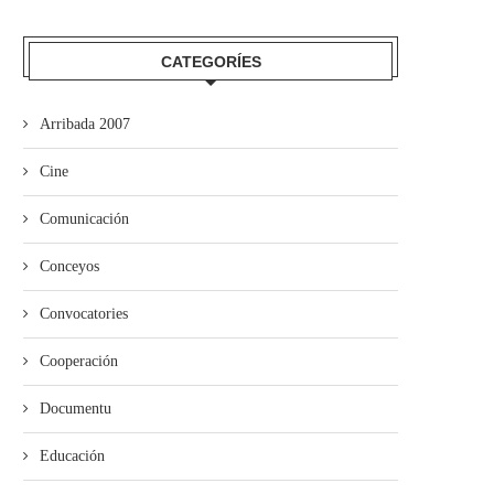
’ALLA abre’l plazu pa los cursos
“Misteriu nel Soterrañu” alga
de la...
premiu Alfonso Iglesias de.
CATEGORÍES
Arribada 2007
Cine
Comunicación
Conceyos
Convocatories
Cooperación
Documentu
Educación