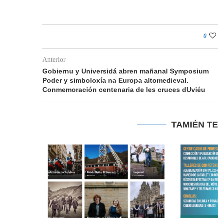
0
Anterior
Gobiernu y Universidá abren mañanal Symposium
Poder y simboloxía na Europa altomedieval.
Conmemoración centenaria de les cruces dUviéu
TAMIÉN T