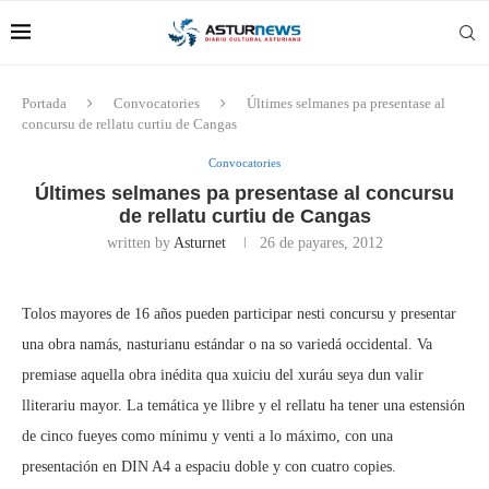
Portada
Convocatories
Últimes selmanes pa presentase al
concursu de rellatu curtiu de Cangas
Convocatories
Últimes selmanes pa presentase al concursu
de rellatu curtiu de Cangas
written by
Asturnet
26 de payares, 2012
Tolos mayores de 16 años pueden participar nesti concursu y presentar
una obra namás, nasturianu estándar o na so variedá occidental. Va
premiase aquella obra inédita qua xuiciu del xuráu seya dun valir
lliterariu mayor. La temática ye llibre y el rellatu ha tener una estensión
de cinco fueyes como mínimu y venti a lo máximo, con una
presentación en DIN A4 a espaciu doble y con cuatro copies.