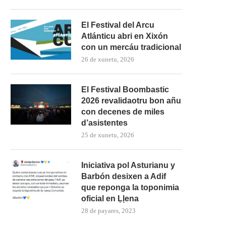
El Festival del Arcu
Atlánticu abri en Xixón
con un mercáu tradicional
26 de xunetu, 2026
El Festival Boombastic
2026 revalidaotru bon añu
con decenes de miles
d’asistentes
25 de xunetu, 2026
Iniciativa pol Asturianu y
Barbón desixen a Adif
que reponga la toponimia
oficial en Ḷḷena
28 de payares, 2023