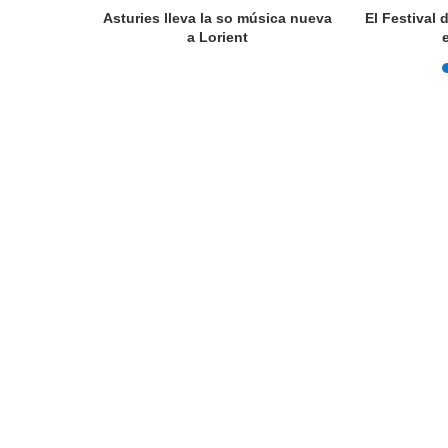
a en Lorient
Asturies lleva la so música nueva
El Festival 
nada...
a Lorient