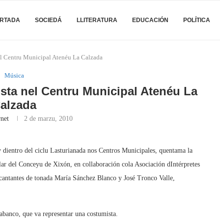
RTADA
SOCIEDÁ
LLITERATURA
EDUCACIÓN
POLÍTICA
nel Centru Municipal Atenéu La Calzada
Música
ista nel Centru Municipal Atenéu La
alzada
rnet
2 de marzu, 2010
 dientro del ciclu Lasturianada nos Centros Municipales, quentama la
r del Conceyu de Xixón, en collaboración cola Asociación dIntérpretes
 cantantes de tonada María Sánchez Blanco y José Tronco Valle,
banco, que va representar una costumista.