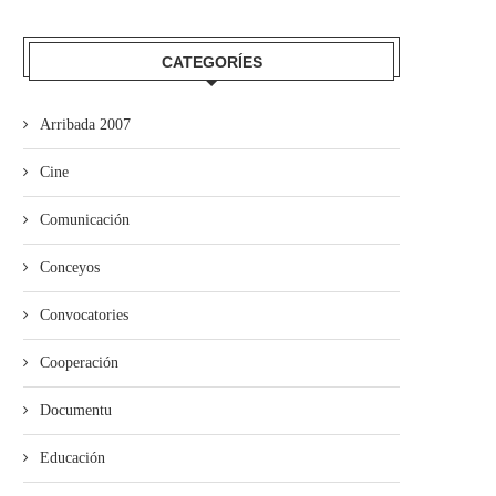
mando Son amuesa’l nuevu folk
El Trasiegu Fest va tener 
asturiano
mercáu con...
CATEGORÍES
Arribada 2007
Cine
Comunicación
Conceyos
Convocatories
Cooperación
Documentu
Educación