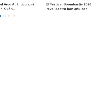
del Arcu Atlánticu abri
El Festival Boombastic 2026
Se
en Xixón...
revalidaotru bon añu con...