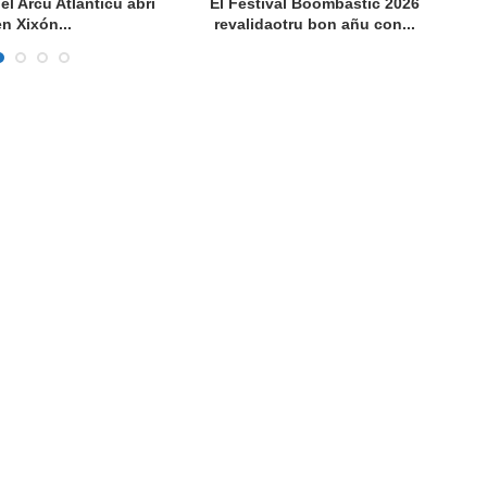
del Arcu Atlánticu abri
El Festival Boombastic 2026
Se
en Xixón...
revalidaotru bon añu con...