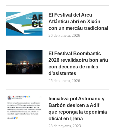
El Festival del Arcu
Atlánticu abri en Xixón
con un mercáu tradicional
26 de xunetu, 2026
El Festival Boombastic
2026 revalidaotru bon añu
con decenes de miles
d’asistentes
25 de xunetu, 2026
Iniciativa pol Asturianu y
Barbón desixen a Adif
que reponga la toponimia
oficial en Ḷḷena
28 de payares, 2023