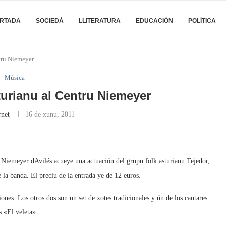
RTADA
SOCIEDÁ
LLITERATURA
EDUCACIÓN
POLÍTICA
ntru Niemeyer
Música
asturianu al Centru Niemeyer
rnet
16 de xunu, 2011
 Niemeyer dAvilés acueye una actuación del grupu folk asturianu Tejedor,
e la banda. El preciu de la entrada ye de 12 euros.
iones. Los otros dos son un set de xotes tradicionales y ún de los cantares
s «El veleta».