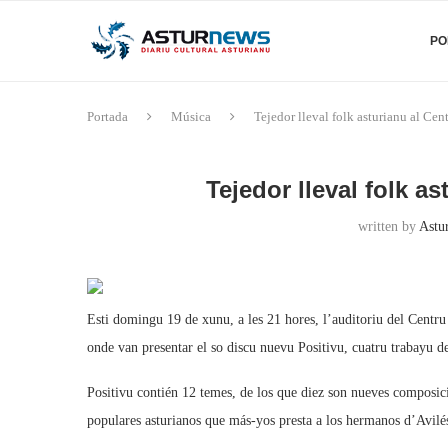
PO
Portada
Música
Tejedor lleval folk asturianu al Ce
Tejedor lleval folk 
written by
Astu
Esti domingu 19 de xunu, a les 21 hores, l’auditoriu del Centru
onde van presentar el so discu nuevu Positivu, cuatru trabayu d
Positivu contién 12 temes, de los que diez son nueves composic
populares asturianos que más-yos presta a los hermanos d’Avilé