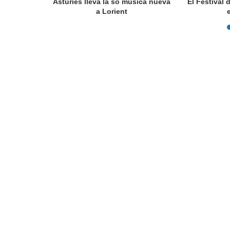
a en Lorient
Asturies lleva la so música nueva
El Festival 
nada...
a Lorient