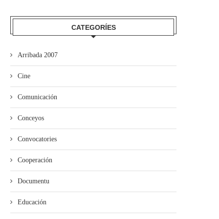
mando Son amuesa’l nuevu folk
El Trasiegu Fest va tener 
asturiano
mercáu con...
CATEGORÍES
Arribada 2007
Cine
Comunicación
Conceyos
Convocatories
Cooperación
Documentu
Educación