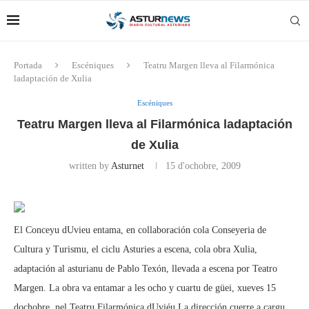
Portada
Escéniques
Teatru Margen lleva al Filarmónica
ladaptación de Xulia
Escéniques
Teatru Margen lleva al Filarmónica ladaptación
de Xulia
written by
Asturnet
15 d'ochobre, 2009
El Conceyu dUvieu entama, en collaboración cola Conseyeria de
Cultura y Turismu, el ciclu Asturies a escena, cola obra Xulia,
adaptación al asturianu de Pablo Texón, llevada a escena por Teatro
Margen. La obra va entamar a les ocho y cuartu de güei, xueves 15
dochobre, nel Teatru Filarmónica dUviéu.La dirección cuerre a cargu