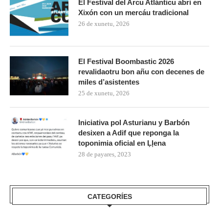
El Festival del Arcu Atlánticu abri en
Xixón con un mercáu tradicional
26 de xunetu, 2026
El Festival Boombastic 2026
revalidaotru bon añu con decenes de
miles d’asistentes
25 de xunetu, 2026
Iniciativa pol Asturianu y Barbón
desixen a Adif que reponga la
toponimia oficial en Ḷḷena
28 de payares, 2023
CATEGORÍES