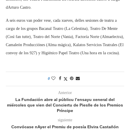
dArturo Castro.
A seis euros van poder vese, cada xueves, delles sesiones de teatru a
cargu de los grupos Bacanal Teatro (La Celestina), Teatro De Mente
(Così fan tutte), Teatro del Norte (Vania), Factoría Norte (Almaelectra),
Camaleón Producciónes (Alma mágica), Kalatos Servicios Teatrales (El
convoy de los 927) y Higiénico Papel Teatro (Una hora en la cocina).
0
Anterior
La Fundación abre al públicu l’ensayu xeneral del
miércoles que vien del Conciertu de Pieslle de los Premios
Príncipe
siguiente
Convócase nAyer el Premiu de poesía Elvira Castañón