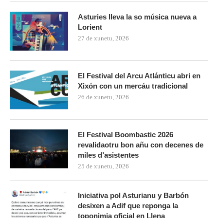
Asturies lleva la so música nueva a
Lorient
27 de xunetu, 2026
El Festival del Arcu Atlánticu abri en
Xixón con un mercáu tradicional
26 de xunetu, 2026
El Festival Boombastic 2026
revalidaotru bon añu con decenes de
miles d’asistentes
25 de xunetu, 2026
Iniciativa pol Asturianu y Barbón
desixen a Adif que reponga la
toponimia oficial en Ḷḷena