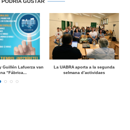
E PODRIA GUSTAR
y Guillén Lafuerza van
La UABRA aporta a la segunda
L
una “Fábrica...
selmana d’actividaes