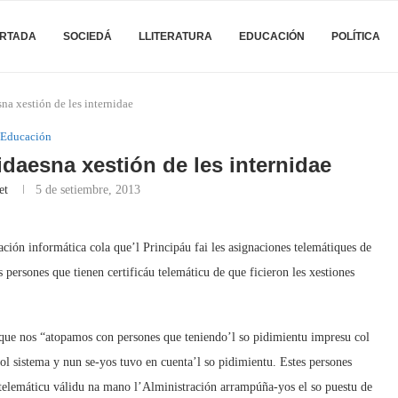
RTADA
SOCIEDÁ
LLITERATURA
EDUCACIÓN
POLÍTICA
a xestión de les internidae
Educación
daesna xestión de les internidae
et
5 de setiembre, 2013
ión informática cola que’l Principáu fai les asignaciones telemátiques de
s persones que tienen certificáu telemáticu de que ficieron les xestiones
que nos “atopamos con persones que teniendo’l so pidimientu impresu col
ol sistema y nun se-yos tuvo en cuenta’l so pidimientu. Estes persones
telemáticu válidu na mano l’Alministración arrampúña-yos el so puestu de