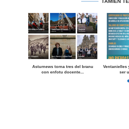
TAMIÉN T
 programes
Asturnews torna tres del branu
Ventanielles 
con enfotu docente...
ser 