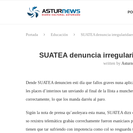
PO
Portada
Educación
SUATEA denuncia irregularidaesn
SUATEA denuncia irregulari
written by
Asturn
Dende SUATEA denuncien esti día que fallos graves nuna aplicac
les places d’interinos tan unviando al final de la llista a munche
correctamente, lo que los manda darréu al paro.
Sigún la nota de prensa qu’asoleyara esta mana, SUATEA dizx 
so rexistru telemáticu grabáu correchamente fueron esaniciaos p
tienen que tar sufriendo con impotencia como col so resguardu 