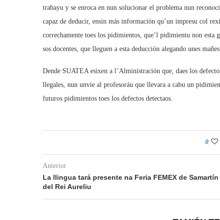
trabayu y se enroca en nun solucionar el problema nun reconoci
capaz de deducir, ensin más información qu’un impresu col rexi
correchamente toes los pidimientos, que’l pidimientu non esta g
sos docentes, que lleguen a esta deducción alegando unes mañes 
Dende SUATEA esixen a l’Alministración que, daes los defectos t
llegales, nun unvie al profesoráu que llevara a cabu un pidimientu
futuros pidimientos toes los defectos detectaos.
0
Anterior
La llingua tará presente na Feria FEMEX de Samartín
del Rei Aureliu