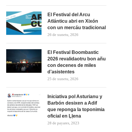
El Festival del Arcu
Atlánticu abri en Xixón
con un mercáu tradicional
26 de xunetu, 2026
El Festival Boombastic
2026 revalidaotru bon añu
con decenes de miles
d’asistentes
25 de xunetu, 2026
Iniciativa pol Asturianu y
Barbón desixen a Adif
que reponga la toponimia
oficial en Ḷḷena
28 de payares, 2023