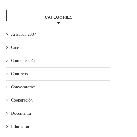
CATEGORÍES
Arribada 2007
Cine
Comunicación
’ALLA abre’l plazu pa los cursos
“Misteriu nel Soterrañu” alga
Conceyos
de la...
premiu Alfonso Iglesias de.
Convocatories
Cooperación
Documentu
Educación