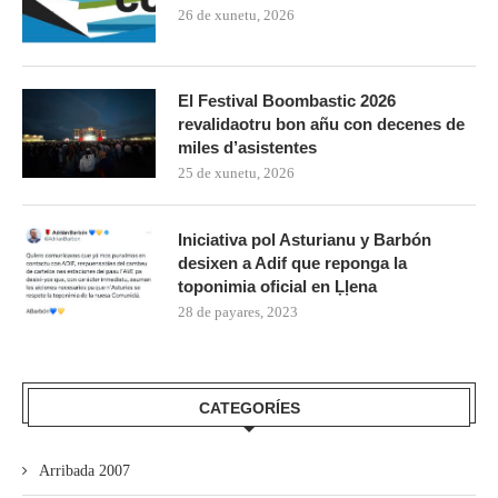
26 de xunetu, 2026
El Festival Boombastic 2026
revalidaotru bon añu con decenes de
miles d’asistentes
25 de xunetu, 2026
Iniciativa pol Asturianu y Barbón
desixen a Adif que reponga la
toponimia oficial en Ḷḷena
28 de payares, 2023
CATEGORÍES
Arribada 2007