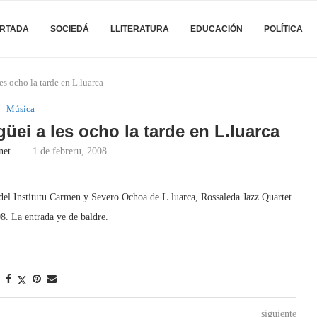
RTADA
SOCIEDÁ
LLITERATURA
EDUCACIÓN
POLÍTICA
es ocho la tarde en L.luarca
Música
üei a les ocho la tarde en L.luarca
net
1 de febreru, 2008
s del Institutu Carmen y Severo Ochoa de L.luarca, Rossaleda Jazz Quartet
8. La entrada ye de baldre.
siguiente