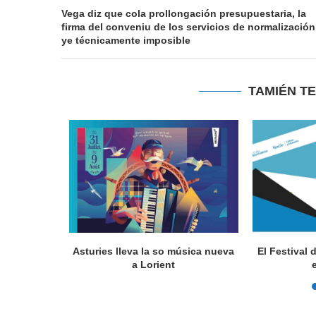
Vega diz que cola prollongación presupuestaria, la
firma del conveniu de los servicios de normalización
ye técnicamente imposible
TAMIÉN T
a en Lorient
Asturies lleva la so música nueva
El Festival 
nada...
a Lorient