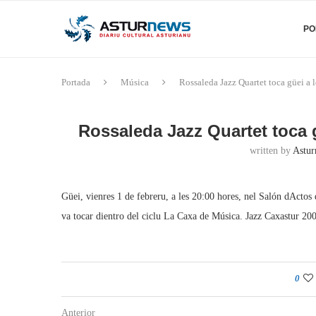
PO
Portada
Música
Rossaleda Jazz Quartet toca güei a l
Rossaleda Jazz Quartet toca g
written by
Astur
Güei, vienres 1 de febreru, a les 20:00 hores, nel Salón dActo
va tocar dientro del ciclu La Caxa de Música. Jazz Caxastur 200
0
Anterior