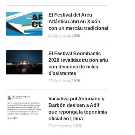
El Festival del Arcu
Atlánticu abri en Xixón
con un mercáu tradicional
26 de xunetu, 2026
El Festival Boombastic
2026 revalidaotru bon añu
con decenes de miles
d’asistentes
25 de xunetu, 2026
Iniciativa pol Asturianu y
Barbón desixen a Adif
mando Son amuesa’l nuevu folk
El Trasiegu Fest va tener 
que reponga la toponimia
asturiano
mercáu con...
oficial en Ḷḷena
28 de payares, 2023