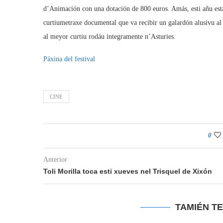
d’Animación con una dotación de 800 euros. Amás, esti añu es
curtiumetraxe documental que va recibir un galardón alusivu al
al meyor curtiu rodáu íntegramente n’Asturies.
Páxina del festival
CINE
0
Anterior
Toli Morilla toca esti xueves nel Trisquel de Xixón
TAMIÉN T