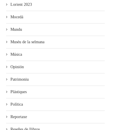
Lorient 2023
Mocedá
Mundu
Muséu de la selmana
Música
Opinión
Patrimoniu
Plástiques
Política
Reportaxe
Reseñes de llibros