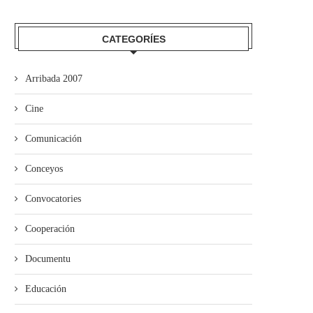
CATEGORÍES
Arribada 2007
Cine
Empiecen les proyecciones pa
La Pola acueye la proyecció
Comunicación
escolares de la Selmana...
“Ente les...
Conceyos
Convocatories
Cooperación
Documentu
Educación