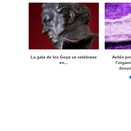
ocumental
La gala de los Goya va celebrase
Avilés pr
íficu...
en...
l’organ
docum