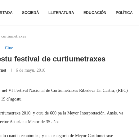
RTADA
SOCIEDÁ
LLITERATURA
EDUCACIÓN
POLÍTICA
e curtiumetraxes
Cine
stu festival de curtiumetraxes
rnet
6 de mayu, 2010
 nel VI Festival Nacional de Curtiumetraxes Ribedeva En Curtiu, (REC)
 19 d’agostu.
rtiumetraxe 2010, y otru de 600 pa la Meyor Interpretación. Amás, va
rector Asturianu Menor de 35 años.
ensuin cuantía económica, y una categoría de Meyor Curtiumetraxe