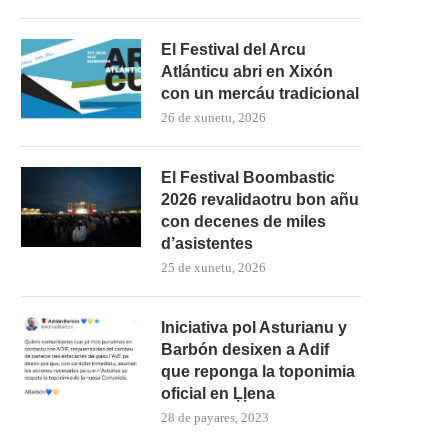
El Festival del Arcu
Atlánticu abri en Xixón
con un mercáu tradicional
26 de xunetu, 2026
El Festival Boombastic
2026 revalidaotru bon añu
con decenes de miles
d’asistentes
25 de xunetu, 2026
Iniciativa pol Asturianu y
Barbón desixen a Adif
que reponga la toponimia
oficial en Ḷḷena
28 de payares, 2023