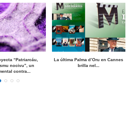
oyecta “Patriarcáu,
La última Palma d’Oru en Cannes
ismu nocivu”, un
brilla nel...
ental contra...