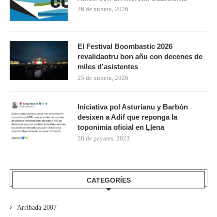
26 de xunetu, 2026
El Festival Boombastic 2026
revalidaotru bon añu con decenes de
miles d’asistentes
25 de xunetu, 2026
Iniciativa pol Asturianu y Barbón
desixen a Adif que reponga la
toponimia oficial en Ḷḷena
28 de payares, 2023
CATEGORÍES
Arribada 2007