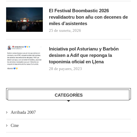
El Festival Boombastic 2026
revalidaotru bon añu con decenes de
miles d’asistentes
25 de xunetu, 2026
Iniciativa pol Asturianu y Barbón
desixen a Adif que reponga la
toponimia oficial en Ḷḷena
28 de payares, 2023
CATEGORÍES
Arribada 2007
Cine