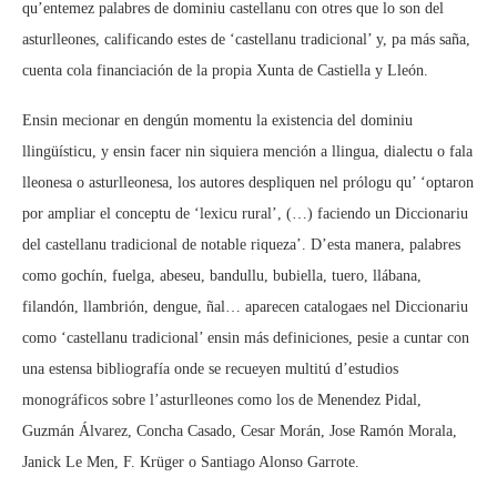
qu’entemez palabres de dominiu castellanu con otres que lo son del
asturlleones, calificando estes de ‘castellanu tradicional’ y, pa más saña,
cuenta cola financiación de la propia Xunta de Castiella y Lleón.
Ensin mecionar en dengún momentu la existencia del dominiu
llingüísticu, y ensin facer nin siquiera mención a llingua, dialectu o fala
lleonesa o asturlleonesa, los autores despliquen nel prólogu qu’ ‘optaron
por ampliar el conceptu de ‘lexicu rural’, (…) faciendo un Diccionariu
del castellanu tradicional de notable riqueza’. D’esta manera, palabres
como gochín, fuelga, abeseu, bandullu, bubiella, tuero, llábana,
filandón, llambrión, dengue, ñal… aparecen catalogaes nel Diccionariu
como ‘castellanu tradicional’ ensin más definiciones, pesie a cuntar con
una estensa bibliografía onde se recueyen multitú d’estudios
monográficos sobre l’asturlleones como los de Menendez Pidal,
Guzmán Álvarez, Concha Casado, Cesar Morán, Jose Ramón Morala,
Janick Le Men, F. Krüger o Santiago Alonso Garrote.