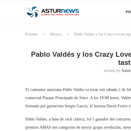
PO
Portada
Música
Pablo Valdés y los Crazy Lovers apor
Pablo Valdés y los Crazy Love
tas
written by
Astur
El cantautor asturianu Pablo Valdes va tocar esti sábadu 2 de fe
comercial Parque Principado de Siero. A les 19:00 hores, Valde
formada pol guitarrista Sergio García, el baxista David Freire y
Pablo Valdes, a base de rock clásicu, foi’l ganador del concurs
premios AMAS nes categoríes de meyor grupu revelación, meyor 