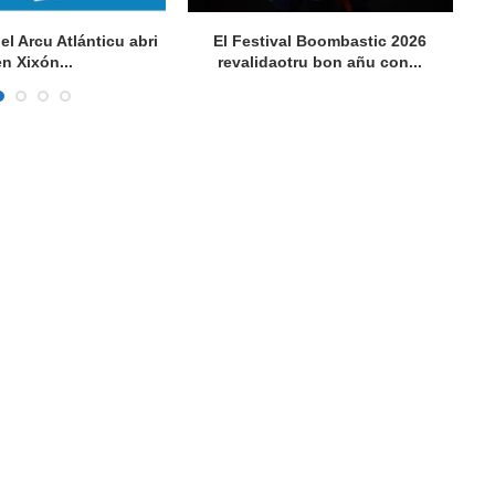
del Arcu Atlánticu abri
El Festival Boombastic 2026
Se
en Xixón...
revalidaotru bon añu con...