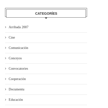
mando Son amuesa’l nuevu folk
El Trasiegu Fest va tener 
asturiano
mercáu con...
CATEGORÍES
Arribada 2007
Cine
Comunicación
Conceyos
Convocatories
Cooperación
Documentu
Educación