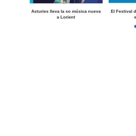
a en Lorient
Asturies lleva la so música nueva
El Festival 
nada...
a Lorient