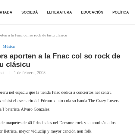
RTADA
SOCIEDÁ
LLITERATURA
EDUCACIÓN
POLÍTICA
ten a la Fnac col so rock de tastu clásicu
Música
rs aporten a la Fnac col so rock de
tu clásicu
net
1 de febreru, 2008
breru nel espaciu que la tienda Fnac dedica a conciertos nel centru
s subirá el escenariu del Fórum xunto cola so banda The Crazy Lovers
a’l baterista Álvaro González.
u de maquetes de 40 Principales nel Derrame rock y ta nomináu a los
lletrista, meyor vidiuclip y meyor canción non folk.