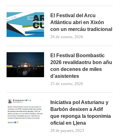
El Festival del Arcu
Atlánticu abri en Xixón
con un mercáu tradicional
26 de xunetu, 2026
El Festival Boombastic
2026 revalidaotru bon añu
con decenes de miles
d’asistentes
25 de xunetu, 2026
Iniciativa pol Asturianu y
Barbón desixen a Adif
que reponga la toponimia
oficial en Ḷḷena
28 de payares, 2023