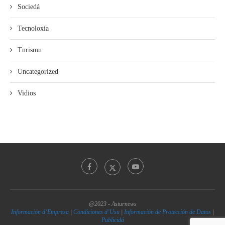
Sociedá
Tecnoloxía
Turismu
Uncategorized
Vidios
@2023 - Asturnews
Información d’Empresa
|
Condiciones d’Usu
|
Información de Protección de Datos
|
Publicidá