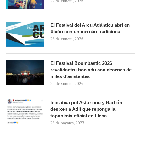
27 de xunetu, 2026
El Festival del Arcu Atlánticu abri en
Xixón con un mercáu tradicional
26 de xunetu, 2026
El Festival Boombastic 2026
revalidaotru bon añu con decenes de
miles d’asistentes
25 de xunetu, 2026
Iniciativa pol Asturianu y Barbón
desixen a Adif que reponga la
toponimia oficial en Ḷḷena
28 de payares, 2023