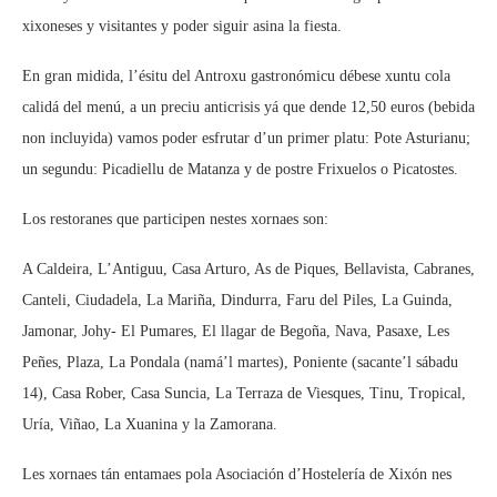
xixoneses y visitantes y poder siguir asina la fiesta.
En gran midida, l’ésitu del Antroxu gastronómicu débese xuntu cola
calidá del menú, a un preciu anticrisis yá que dende 12,50 euros (bebida
non incluyida) vamos poder esfrutar d’un primer platu: Pote Asturianu;
un segundu: Picadiellu de Matanza y de postre Frixuelos o Picatostes.
Los restoranes que participen nestes xornaes son:
A Caldeira, L’Antiguu, Casa Arturo, As de Piques, Bellavista, Cabranes,
Canteli, Ciudadela, La Mariña, Dindurra, Faru del Piles, La Guinda,
Jamonar, Johy- El Pumares, El llagar de Begoña, Nava, Pasaxe, Les
Peñes, Plaza, La Pondala (namá’l martes), Poniente (sacante’l sábadu
14), Casa Rober, Casa Suncia, La Terraza de Viesques, Tinu, Tropical,
Uría, Viñao, La Xuanina y la Zamorana.
Les xornaes tán entamaes pola Asociación d’Hostelería de Xixón nes