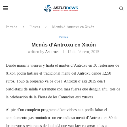
Portada
Fiestes
Menús d’Antroxu en Xixón
Fiestes
Menús d’Antroxu en Xixón
written by
Asturnet
12 de febreru, 2015
Dende mañana vienres y hasta el martes d’Antroxu en 30 restoranes de
Xixón podrá tastiase el tradicional menú del Antroxu dende 12,50
euros. Touo ta preparao yá pa que l’Antroxu d’esti 2015 dea’l
pistoletazu de salida y arranque con más fuerza que dengún añu, tres de
la celebración de la Fiesta de les Comadres esti xueves.
Al pie d’un completu programa d’actividaes nun podía faltar el
complementu gastronómicu: un ensundiosu menú d’Antroxu en 30 de
los meyores restoranes de la ciudá que van faer recargar piles a