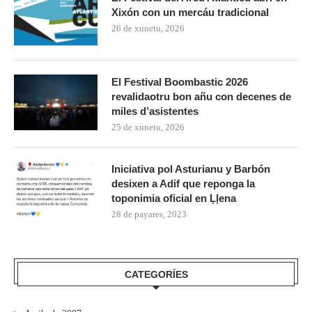
Xixón con un mercáu tradicional
26 de xunetu, 2026
El Festival Boombastic 2026
revalidaotru bon añu con decenes de
miles d’asistentes
25 de xunetu, 2026
Iniciativa pol Asturianu y Barbón
desixen a Adif que reponga la
toponimia oficial en Ḷḷena
28 de payares, 2023
CATEGORÍES