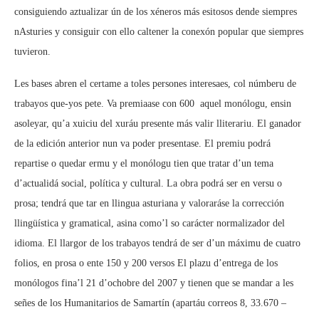
consiguiendo aztualizar ún de los xéneros más esitosos dende siempres
nAsturies y consiguir con ello caltener la conexón popular que siempres
tuvieron.
Les bases abren el certame a toles persones interesaes, col númberu de
trabayos que-yos pete. Va premiaase con 600  aquel monólogu, ensin
asoleyar, qu’a xuiciu del xuráu presente más valir lliterariu. El ganador
de la edición anterior nun va poder presentase. El premiu podrá
repartise o quedar ermu y el monólogu tien que tratar d’un tema
d’actualidá social, política y cultural. La obra podrá ser en versu o
prosa; tendrá que tar en llingua asturiana y valoraráse la corrección
llingüística y gramatical, asina como’l so carácter normalizador del
idioma. El llargor de los trabayos tendrá de ser d’un máximu de cuatro
folios, en prosa o ente 150 y 200 versos El plazu d’entrega de los
monólogos fina’l 21 d’ochobre del 2007 y tienen que se mandar a les
señes de los Humanitarios de Samartín (apartáu correos 8, 33.670 –