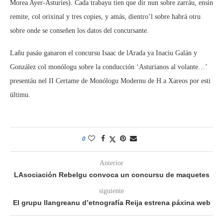
Morea Ayer-Asturies). Cada trabayu tien que dir nun sobre zarráu, ensin
remite, col orixinal y tres copies, y amás, dientro’l sobre habrá otru
sobre onde se conseñen los datos del concursante.
Lañu pasáu ganaron el concursu Isaac de lArada ya Inaciu Galán y
González col monólogu sobre la conducción ‘Asturianos al volante…’
presentáu nel II Certame de Monólogu Modernu de H.a Xareos por esti
últimu.
0
Anterior
LAsociación Rebelgu convoca un concursu de maquetes
siguiente
El grupu llangreanu d’etnografía Reija estrena páxina web