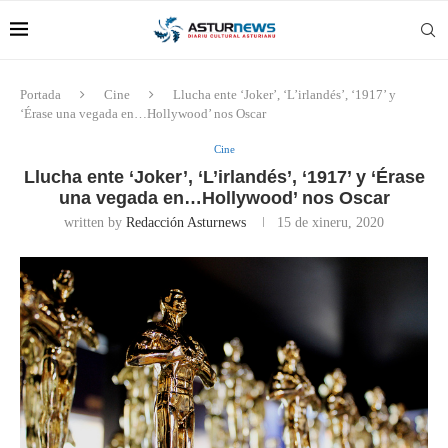
Portada
Cine
Llucha ente ‘Joker’, ‘L’irlandés’, ‘1917’ y
‘Érase una vegada en…Hollywood’ nos Oscar
Cine
Llucha ente ‘Joker’, ‘L’irlandés’, ‘1917’ y ‘Érase
una vegada en…Hollywood’ nos Oscar
written by
Redacción Asturnews
15 de xineru, 2020