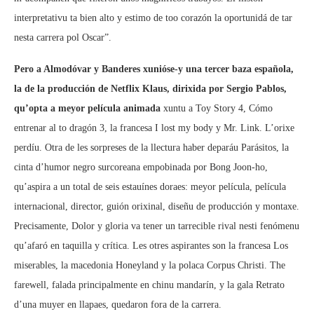
interpretativu ta bien alto y estimo de too corazón la oportunidá de tar
nesta carrera pol Oscar”.
Pero a Almodóvar y Banderes xunióse-y una tercer baza española,
la de la producción de Netflix Klaus, dirixida por Sergio Pablos,
qu’opta a meyor película animada
xuntu a Toy Story 4, Cómo
entrenar al to dragón 3, la francesa I lost my body y Mr. Link. L’orixe
perdíu. Otra de les sorpreses de la llectura haber deparáu Parásitos, la
cinta d’humor negro surcoreana empobinada por Bong Joon-ho,
qu’aspira a un total de seis estauínes doraes: meyor película, película
internacional, director, guión orixinal, diseñu de producción y montaxe.
Precisamente, Dolor y gloria va tener un tarrecible rival nesti fenómenu
qu’afaró en taquilla y crítica. Les otres aspirantes son la francesa Los
miserables, la macedonia Honeyland y la polaca Corpus Christi. The
farewell, falada principalmente en chinu mandarín, y la gala Retrato
d’una muyer en llapaes, quedaron fora de la carrera.