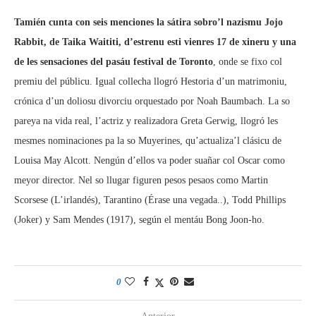
Tamién cunta con seis menciones la sátira sobro’l nazismu Jojo
Rabbit, de Taika Waititi, d’estrenu esti vienres 17 de xineru y una
de les sensaciones del pasáu festival de Toronto
, onde se fixo col
premiu del públicu. Igual collecha llogró Hestoria d’un matrimoniu,
crónica d’un doliosu divorciu orquestado por Noah Baumbach. La so
pareya na vida real, l’actriz y realizadora Greta Gerwig, llogró les
mesmes nominaciones pa la so Muyerines, qu’actualiza’l clásicu de
Louisa May Alcott. Nengún d’ellos va poder suañar col Oscar como
meyor director. Nel so llugar figuren pesos pesaos como Martin
Scorsese (L’irlandés), Tarantino (Érase una vegada..), Todd Phillips
(Joker) y Sam Mendes (1917), según el mentáu Bong Joon-ho.
0