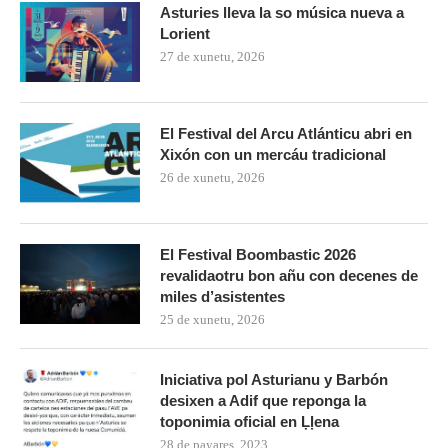
Asturies lleva la so música nueva a
Lorient
27 de xunetu, 2026
El Festival del Arcu Atlánticu abri en
Xixón con un mercáu tradicional
26 de xunetu, 2026
El Festival Boombastic 2026
revalidaotru bon añu con decenes de
miles d’asistentes
25 de xunetu, 2026
Iniciativa pol Asturianu y Barbón
desixen a Adif que reponga la
toponimia oficial en Ḷḷena
28 de payares, 2023