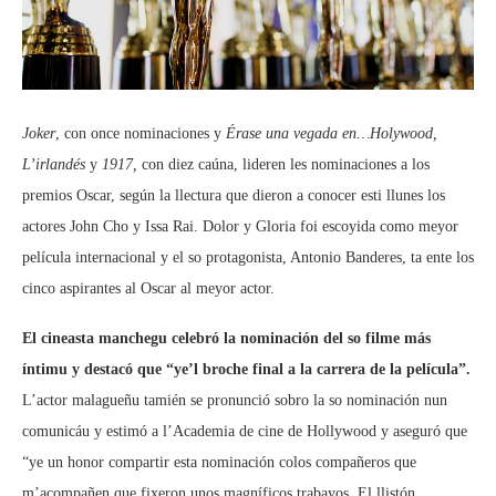
Joker
, con once nominaciones y
Érase una vegada en…Holywood,
L’irlandés
y
1917,
con diez caúna, lideren les nominaciones a los
premios Oscar, según la llectura que dieron a conocer esti llunes los
actores John Cho y Issa Rai. Dolor y Gloria foi escoyida como meyor
película internacional y el so protagonista, Antonio Banderes, ta ente los
cinco aspirantes al Oscar al meyor actor.
El cineasta manchegu celebró la nominación del so filme más
íntimu y destacó que “ye’l broche final a la carrera de la película”.
L’actor malagueñu tamién se pronunció sobro la so nominación nun
comunicáu y estimó a l’Academia de cine de Hollywood y aseguró que
“ye un honor compartir esta nominación colos compañeros que
m’acompañen que fixeron unos magníficos trabayos. El llistón