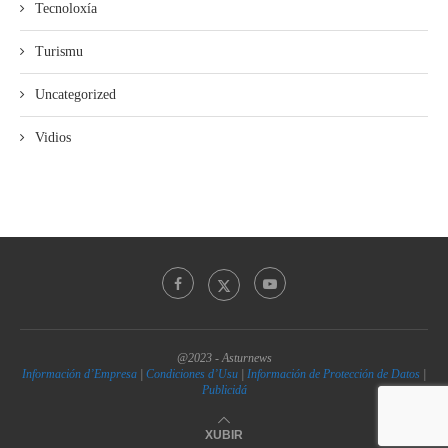
Tecnoloxía
Turismu
Uncategorized
Vidios
@2023 - Asturnews
Información d’Empresa
|
Condiciones d’Usu
|
Información de Protección de Datos
|
Publicidá
XUBIR