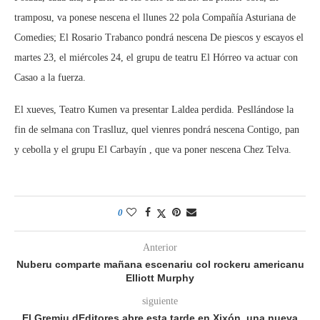
tramposu, va ponese nescena el llunes 22 pola Compañía Asturiana de
Comedies; El Rosario Trabanco pondrá nescena De piescos y escayos el
martes 23, el miércoles 24, el grupu de teatru El Hórreo va actuar con
Casao a la fuerza.
El xueves, Teatro Kumen va presentar Laldea perdida. Pesllándose la
fin de selmana con Traslluz, quel vienres pondrá nescena Contigo, pan
y cebolla y el grupu El Carbayín , que va poner nescena Chez Telva.
0
Anterior
Nuberu comparte mañana escenariu col rockeru americanu
Elliott Murphy
siguiente
El Gremiu dEditores abre esta tarde en Xixón, una nueva