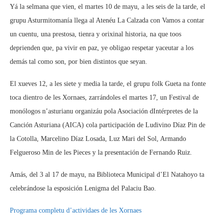
Yá la selmana que vien, el martes 10 de mayu, a les seis de la tarde, el
grupu Asturmitomanía llega al Atenéu La Calzada con Vamos a contar
un cuentu, una prestosa, tienra y orixinal historia, na que toos
deprienden que, pa vivir en paz, ye obligao respetar yaceutar a los
demás tal como son, por bien distintos que seyan.
El xueves 12, a les siete y media la tarde, el grupu folk Gueta na fonte
toca dientro de les Xornaes, zarrándoles el martes 17, un Festival de
monólogos n’asturianu organizáu pola Asociación dIntérpretes de la
Canción Asturiana (AICA) cola participación de Ludivino Díaz Pin de
la Cotolla, Marcelino Díaz Losada, Luz Mari del Sol, Armando
Felgueroso Min de les Pieces y la presentación de Fernando Ruiz.
Amás, del 3 al 17 de mayu, na Biblioteca Municipal d’El Natahoyo ta
celebrándose la esposición Lenigma del Palaciu Bao.
Programa completu d’actividaes de les Xornaes