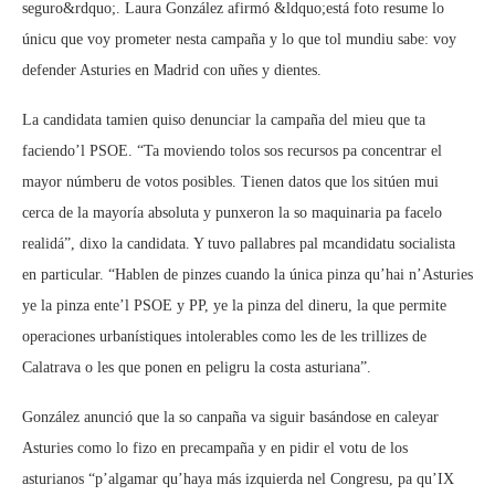
seguro&rdquo;. Laura González afirmó &ldquo;está foto resume lo
únicu que voy prometer nesta campaña y lo que tol mundiu sabe: voy
defender Asturies en Madrid con uñes y dientes.
La candidata tamien quiso denunciar la campaña del mieu que ta
faciendo’l PSOE. “Ta moviendo tolos sos recursos pa concentrar el
mayor númberu de votos posibles. Tienen datos que los sitúen mui
cerca de la mayoría absoluta y punxeron la so maquinaria pa facelo
realidá”, dixo la candidata. Y tuvo pallabres pal mcandidatu socialista
en particular. “Hablen de pinzes cuando la única pinza qu’hai n’Asturies
ye la pinza ente’l PSOE y PP, ye la pinza del dineru, la que permite
operaciones urbanístiques intolerables como les de les trillizes de
Calatrava o les que ponen en peligru la costa asturiana”.
González anunció que la so canpaña va siguir basándose en caleyar
Asturies como lo fizo en precampaña y en pidir el votu de los
asturianos “p’algamar qu’haya más izquierda nel Congresu, pa qu’IX