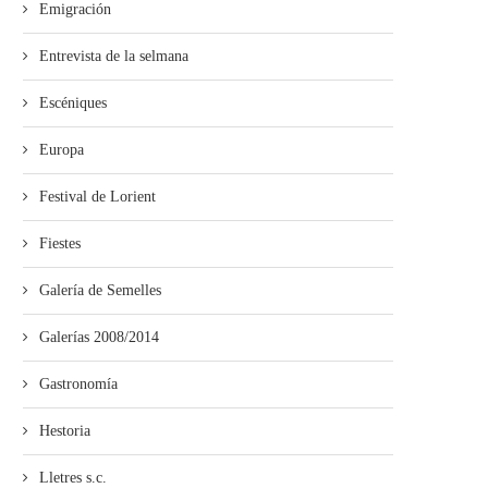
Emigración
Entrevista de la selmana
Escéniques
Europa
Festival de Lorient
Fiestes
Galería de Semelles
ína entama’l cursu políticu con
Xixón aprueba’l proyectu
un actu n’Uviéu
d’Ordenanza d’Igualdá en
Galerías 2008/2014
Muyeres y...
Gastronomía
Hestoria
Lletres s.c.