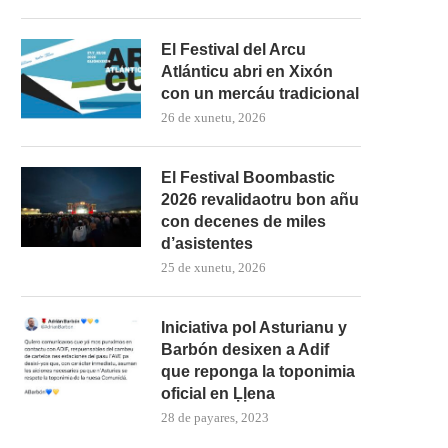
El Festival del Arcu
Atlánticu abri en Xixón
con un mercáu tradicional
26 de xunetu, 2026
El Festival Boombastic
2026 revalidaotru bon añu
con decenes de miles
d’asistentes
25 de xunetu, 2026
Iniciativa pol Asturianu y
Barbón desixen a Adif
que reponga la toponimia
oficial en Ḷḷena
28 de payares, 2023