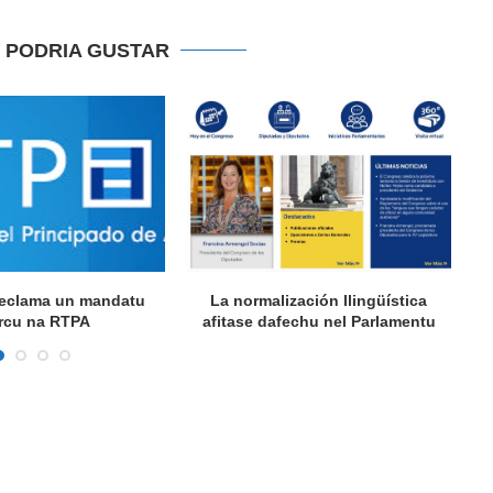
E PODRIA GUSTAR
 reclama un mandatu
La normalización llingüística
A
rcu na RTPA
afitase dafechu nel Parlamentu