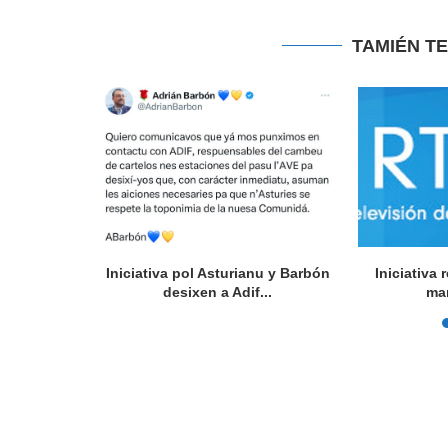
TAMIÉN T
l Festival
Iniciativa pol Asturianu y Barbón
Iniciativa
rsidá...
desixen a Adif...
ma