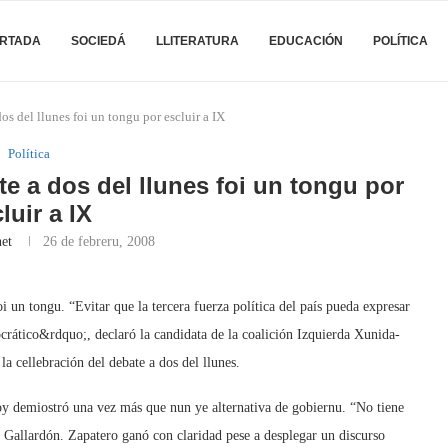
RTADA
SOCIEDÁ
LLITERATURA
EDUCACIÓN
POLÍTICA
os del llunes foi un tongu por escluir a IX
Política
te a dos del llunes foi un tongu por
luir a IX
et
26 de febreru, 2008
 un tongu. “Evitar que la tercera fuerza política del país pueda expresar
crático&rdquo;, declaró la candidata de la coalición Izquierda Xunida-
la cellebración del debate a dos del llunes.
oy demiostró una vez más que nun ye alternativa de gobiernu. “No tiene
 Gallardón. Zapatero ganó con claridad pese a desplegar un discurso