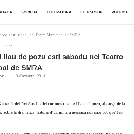
RTADA
SOCIEDÁ
LLITERATURA
EDUCACIÓN
POLÍTICA
 de pozu esti sábadu nel Teatro Municipal de SMRA
Cine
l llau de pozu esti sábadu nel Teatro
pal de SMRA
net
19 d'avientu, 2014
martín del Rei Aurelio del curtiumetraxe Al llau del pozu, al cargu de la
, sobre la dramática hestoria d’un mineru asesináu nos años 60, que’l so