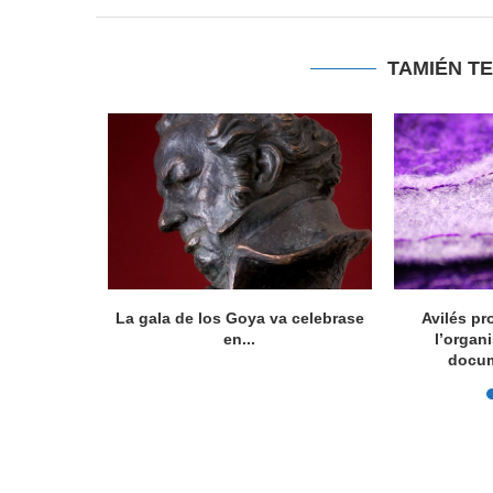
TAMIÉN T
ocumental
La gala de los Goya va celebrase
Avilés pr
íficu...
en...
l’organ
docum