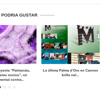
E PODRIA GUSTAR
oyecta “Patriarcáu,
La última Palma d’Oru en Cannes
ismu nocivu”, un
brilla nel...
ental contra...