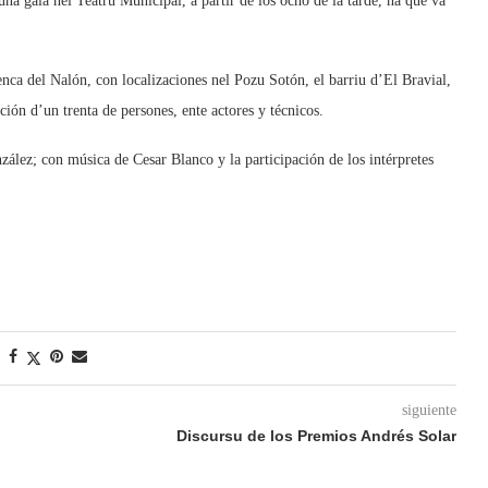
na gala nel Teatru Municipal, a partir de los ocho de la tarde, na que va
nca del Nalón, con localizaciones nel Pozu Sotón, el barriu d’El Bravial,
ción d’un trenta de persones, ente actores y técnicos.
zález; con música de Cesar Blanco y la participación de los intérpretes
siguiente
Discursu de los Premios Andrés Solar