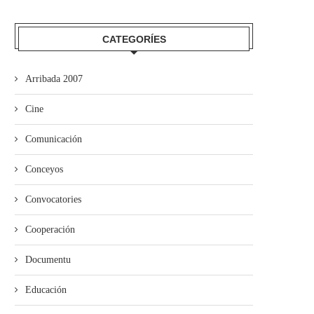
CATEGORÍES
Arribada 2007
Cine
Comunicación
Conceyos
Convocatories
Empiecen les proyecciones pa
La Pola acueye la proyecció
escolares de la Selmana...
“Ente les...
Cooperación
Documentu
Educación