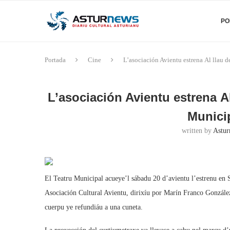
PO
Portada
Cine
L’asociación Avientu estrena Al llau
L’asociación Avientu estrena A
Munici
written by
Astur
El Teatru Municipal acueye’l sábadu 20 d’avientu l’estrenu en Sa
Asociación Cultural Avientu, dirixíu por Marín Franco González
cuerpu ye refundiáu a una cuneta.