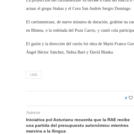
La proyección del curtiumetraxe va llevase a cabu nel marcu d’u
actuar el grupu Stukas y el Coru San Andrés Sergio Domingo.
El curtiumetraxe, de nueve minutos de duración, grabóse na cue
en Blimea, o la redolada del Pozu Carrio, y cuntó cola participa
El guión y la dirección del curtiu foi obra de Marín Franco Gon
Ángel Héctor Sánchez, Nubia Baré y David Blanka.
CINE
0
Anterior
Iniciativa pol Asturianu recuerda que la RAE recibe
una partida del presupuestu autonómicu mientres
marxina a la llingua