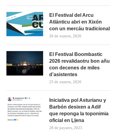
El Festival del Arcu
Atlánticu abri en Xixón
con un mercáu tradicional
26 de xunetu, 2026
El Festival Boombastic
2026 revalidaotru bon añu
con decenes de miles
d’asistentes
25 de xunetu, 2026
Iniciativa pol Asturianu y
Barbón desixen a Adif
que reponga la toponimia
oficial en Ḷḷena
28 de payares, 2023