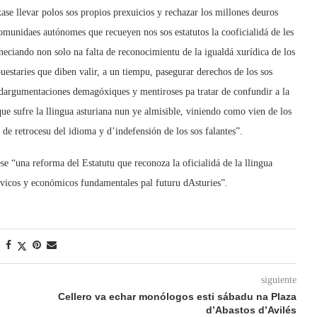
ase llevar polos sos propios prexuicios y rechazar los millones deuros
 comunidaes autónomes que recueyen nos sos estatutos la cooficialidá de les
 aneciando non solo na falta de reconocimientu de la igualdá xurídica de los
puestaries que diben valir, a un tiempu, pasegurar derechos de los sos
u dargumentaciones demagóxiques y mentiroses pa tratar de confundir a la
que sufre la llingua asturiana nun ye almisible, viniendo como vien de los
 de retrocesu del idioma y d’indefensión de los sos falantes”.
e “una reforma del Estatutu que reconoza la oficialidá de la llingua
ívicos y económicos fundamentales pal futuru dAsturies”.
siguiente
Cellero va echar monólogos esti sábadu na Plaza
d’Abastos d’Avilés