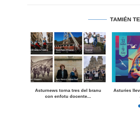
TAMIÉN T
a en Lorient
Asturnews torna tres del branu
Asturies lle
nada...
con enfotu docente...