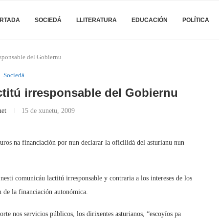
RTADA
SOCIEDÁ
LLITERATURA
EDUCACIÓN
POLÍTICA
responsable del Gobiernu
Sociedá
ctitú irresponsable del Gobiernu
net
15 de xunetu, 2009
ros na financiación por nun declarar la oficilidá del asturianu nun
sti comunicáu lactitú irresponsable y contraria a los intereses de los
 de la financiación autonómica.
rte nos servicios públicos, los dirixentes asturianos, “escoyíos pa