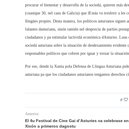
procurar el bienestar y desarrollu de la sociedá, quieren más dex
(cuasique 30, nel casu de Galicia) que lEstáu va tresferir a les
llingües propies. Desta manera, los políticos asturianos siguen
falantes dasturianu, sinón tamién nel despreciu de partíes presu
ciudadanos y pa estimular lactividá económica dAsturies. Lus
sociedá asturiana sobre la situación de desdexamientu evidente 
responsables políticos que cobren por iguar y tornar la situación
Por eso, dende la Xunta pola Defensa de Llingua Asturiana pides
asturiana pa que los ciudadanos asturianos tengamos derechos c
0
Anterior
El 4u Festival de Cine Gai d’Asturies va celebrase en
Xixón a primeros dagostu