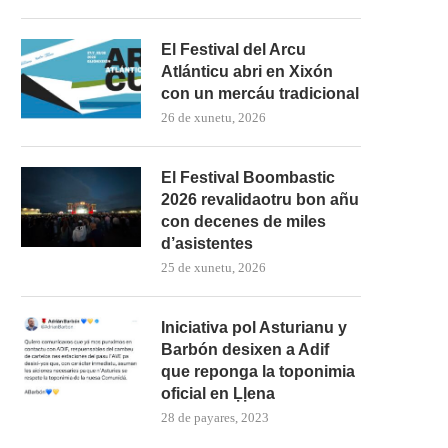
El Festival del Arcu
Atlánticu abri en Xixón
con un mercáu tradicional
26 de xunetu, 2026
El Festival Boombastic
2026 revalidaotru bon añu
con decenes de miles
d’asistentes
25 de xunetu, 2026
Iniciativa pol Asturianu y
Barbón desixen a Adif
que reponga la toponimia
oficial en Ḷḷena
28 de payares, 2023