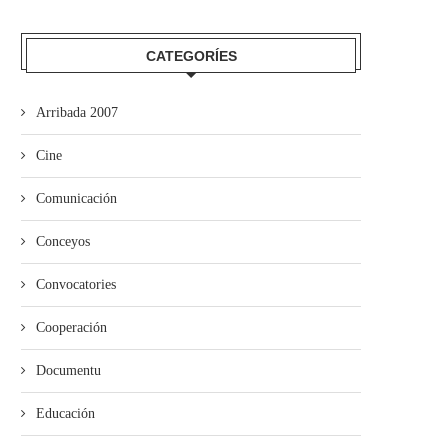
CATEGORÍES
Arribada 2007
Cine
Comunicación
Conceyos
Convocatories
El Festival Boombastic 2026
Iniciativa pol Asturianu y Ba
revalidaotru bon añu con...
desixen a Adif...
Cooperación
Documentu
Educación