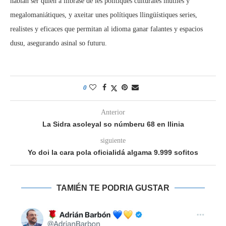
habían ser quien a llibrase de les polítiques culturales inútiles y
megalomaniátiques, y axeitar unes polítiques llingüístiques series,
realistes y eficaces que permitan al idioma ganar falantes y espacios
dusu, asegurando asinal so futuru.
0
Anterior
La Sidra asoleyal so númberu 68 en llinia
siguiente
Yo doi la cara pola oficialidá algama 9.999 sofitos
TAMIÉN TE PODRIA GUSTAR