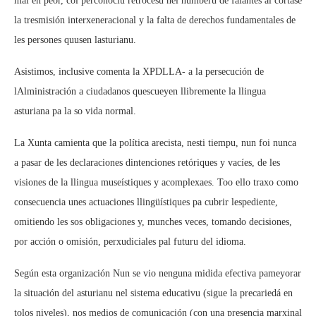
mal en peor, col perconocíu retrocesu nel númberu de falantes al cortase
la tresmisión interxeneracional y la falta de derechos fundamentales de
les persones quusen lasturianu.
Asistimos, inclusive comenta la XPDLLA- a la persecución de
lAlministración a ciudadanos quescueyen llibremente la llingua
asturiana pa la so vida normal.
La Xunta camienta que la política arecista, nesti tiempu, nun foi nunca
a pasar de les declaraciones dintenciones retóriques y vacíes, de les
visiones de la llingua museístiques y acomplexaes. Too ello traxo como
consecuencia unes actuaciones llingüístiques pa cubrir lespediente,
omitiendo les sos obligaciones y, munches veces, tomando decisiones,
por acción o omisión, perxudiciales pal futuru del idioma.
Según esta organización Nun se vio nenguna midida efectiva pameyorar
la situación del asturianu nel sistema educativu (sigue la precariedá en
tolos niveles), nos medios de comunicación (con una presencia marxinal