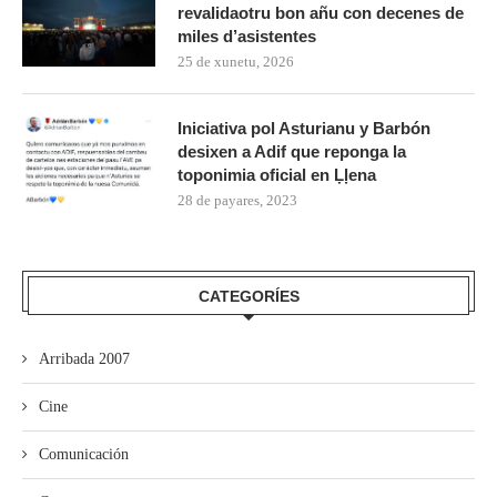
revalidaotru bon añu con decenes de
miles d’asistentes
25 de xunetu, 2026
Iniciativa pol Asturianu y Barbón
desixen a Adif que reponga la
toponimia oficial en Ḷḷena
28 de payares, 2023
CATEGORÍES
Arribada 2007
Cine
Comunicación