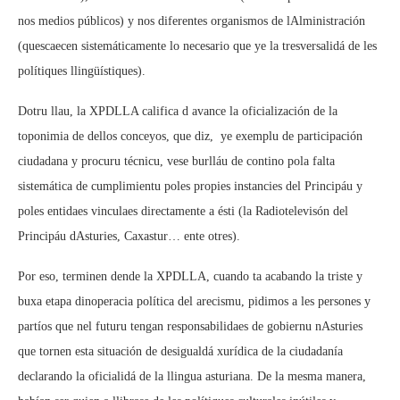
nos medios públicos) y nos diferentes organismos de lAlministración
(quescaecen sistemáticamente lo necesario que ye la tresversalidá de les
polítiques llingüístiques).
Dotru llau, la XPDLLA califica d avance la oficialización de la
toponimia de dellos conceyos, que diz,  ye exemplu de participación
ciudadana y procuru técnicu, vese burlláu de contino pola falta
sistemática de cumplimientu poles propies instancies del Principáu y
poles entidaes vinculaes directamente a ésti (la Radiotelevisón del
Principáu dAsturies, Caxastur… ente otres).
Por eso, terminen dende la XPDLLA, cuando ta acabando la triste y
buxa etapa dinoperacia política del arecismu, pidimos a les persones y
partíos que nel futuru tengan responsabilidaes de gobiernu nAsturies
que tornen esta situación de desigualdá xurídica de la ciudadanía
declarando la oficialidá de la llingua asturiana. De la mesma manera,