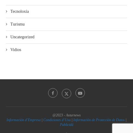
Tecnoloxía
Turismu
Uncategorized
Vidios
@2023 - Asturnews
Información d’Empresa
|
Condiciones d’Usu
|
Información de Protección de Datos
|
Publicidá