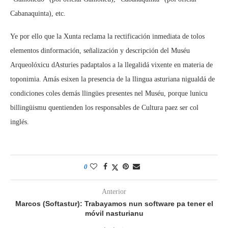
Cabanaquinta), etc.
Ye por ello que la Xunta reclama la rectificación inmediata de tolos
elementos dinformación, señalización y descripción del Muséu
Arqueolóxicu dAsturies padaptalos a la llegalidá vixente en materia de
toponimia. Amás esixen la presencia de la llingua asturiana nigualdá de
condiciones coles demás llingües presentes nel Muséu, porque lunicu
billingüismu quentienden los responsables de Cultura paez ser col
inglés.
0
Anterior
Marcos (Softastur): Trabayamos nun software pa tener el
móvil nasturianu