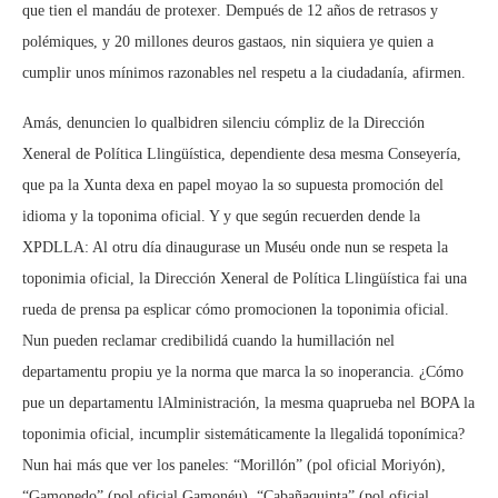
que tien el mandáu de protexer. Dempués de 12 años de retrasos y
polémiques, y 20 millones deuros gastaos, nin siquiera ye quien a
cumplir unos mínimos razonables nel respetu a la ciudadanía, afirmen.
Amás, denuncien lo qualbidren silenciu cómpliz de la Dirección
Xeneral de Política Llingüística, dependiente desa mesma Conseyería,
que pa la Xunta dexa en papel moyao la so supuesta promoción del
idioma y la toponima oficial. Y y que según recuerden dende la
XPDLLA: Al otru día dinaugurase un Muséu onde nun se respeta la
toponimia oficial, la Dirección Xeneral de Política Llingüística fai una
rueda de prensa pa esplicar cómo promocionen la toponimia oficial.
Nun pueden reclamar credibilidá cuando la humillación nel
departamentu propiu ye la norma que marca la so inoperancia. ¿Cómo
pue un departamentu lAlministración, la mesma quaprueba nel BOPA la
toponimia oficial, incumplir sistemáticamente la llegalidá toponímica?
Nun hai más que ver los paneles: “Morillón” (pol oficial Moriyón),
“Gamonedo” (pol oficial Gamonéu), “Cabañaquinta” (pol oficial