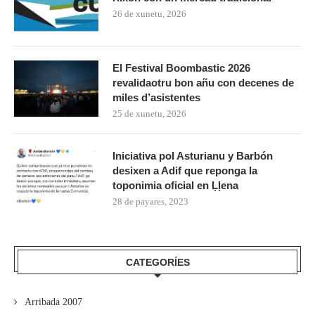
26 de xunetu, 2026
El Festival Boombastic 2026
revalidaotru bon añu con decenes de
miles d’asistentes
25 de xunetu, 2026
Iniciativa pol Asturianu y Barbón
desixen a Adif que reponga la
toponimia oficial en Ḷḷena
28 de payares, 2023
CATEGORÍES
Arribada 2007