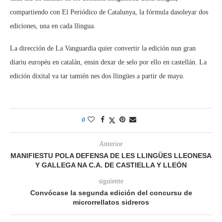
compartiendo con El Periódico de Catalunya, la fórmula dasoleyar dos
ediciones, una en cada llingua.
La dirección de La Vanguardia quier convertir la edición nun gran
diariu européu en catalán, ensin dexar de selo por ello en castellán. La
edición dixital va tar tamién nes dos llingües a partir de mayu.
0
Anterior
MANIFIESTU POLA DEFENSA DE LES LLINGÜES LLEONESA
Y GALLEGA NA C.A. DE CASTIELLA Y LLEÓN
siguiente
Convócase la segunda edición del concursu de
microrrellatos sidreros