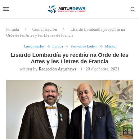
Portada
Comunicación
Lisardo Lombardía ye recibíu na
Orde de les Artes y les Lletres de Francia
Comunicación
Europa
Festival de Lorient
Música
Lisardo Lombardía ye recibíu na Orde de les
Artes y les Lletres de Francia
written by
Redacción Asturnews
20 d'ochobre, 2021