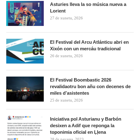
Asturies lleva la so música nueva a
Lorient
27 de xunetu, 2026
El Festival del Arcu Atlánticu abri en
Xixón con un mercáu tradicional
26 de xunetu, 2026
El Festival Boombastic 2026
revalidaotru bon añu con decenes de
miles d’asistentes
25 de xunetu, 2026
Iniciativa pol Asturianu y Barbón
desixen a Adif que reponga la
toponimia oficial en Ḷḷena
28 de payares, 2023