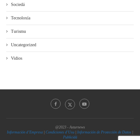
Sociedá
Tecnoloxía
Turismu
Uncategorized
Vidios
@2023 - Asturnews
Información d’Empresa
|
Condiciones d’Usu
|
Información de Protección de Datos
|
Publicidá