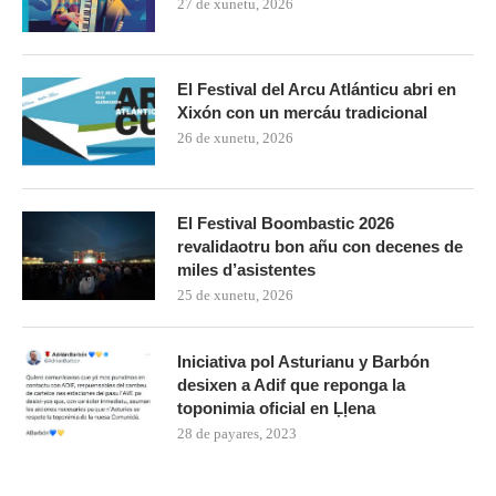
27 de xunetu, 2026
El Festival del Arcu Atlánticu abri en
Xixón con un mercáu tradicional
26 de xunetu, 2026
El Festival Boombastic 2026
revalidaotru bon añu con decenes de
miles d’asistentes
25 de xunetu, 2026
Iniciativa pol Asturianu y Barbón
desixen a Adif que reponga la
toponimia oficial en Ḷḷena
28 de payares, 2023